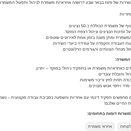
שירות של פזגז בבאר שבע דרוש/ה אחראי/ת משמרת לניהול ותפעול המשמרת
חריות:
ף של משמרת הכוללת כ-50 נציגים.
ל זמינות הנציגים וניהול רצפת המוקד.
משמרת ומתן מענה בזמן אמת לאירועים שוטפים.
עות העבודה והקפדה על עמידה ביעדי השירות.
ל מנהלי הצוותים והגורמים הרלוונטיים.
 המשרה:
ודם כאחראי/ת משמרת או בתפקיד ניהולי במוקד – יתרון.
הול והובלת עובדים.
בודה תחת לחץ וריבוי משימות.
סדר ויחסי אנוש מצוינים.
מחפשים תפקיד דינמי עם אחריות והשפעה בסביבת עבודה מקצועית – נשמ
ת החיים שלכם!
שרות דומות בתחומים:
לקוחות
אחראי משמרת