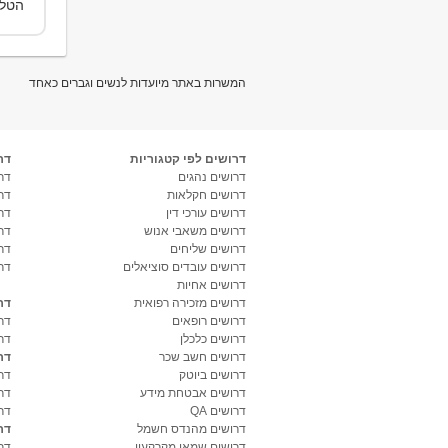
הטלפ
המשרות באתר מיועדות לנשים וגברים כאחד
דרושים לפי קטגוריות
דר
דרושים נהגים
דרו
דרושים חקלאות
דר
דרושים עורכי דין
דר
דרושים משאבי אנוש
דר
דרושים שליחים
דר
דרושים עובדים סוציאלים
דר
דרושים אחיות
דרושים מזכירה רפואית
דר
דרושים רופאים
דר
דרושים כלכלן
דר
דרושים חשב שכר
דר
דרושים ביוטק
דרו
דרושים אבטחת מידע
דרו
דרושים QA
דר
דרושים מהנדס חשמל
דר
דרושים שמאי מקרקעין
דר