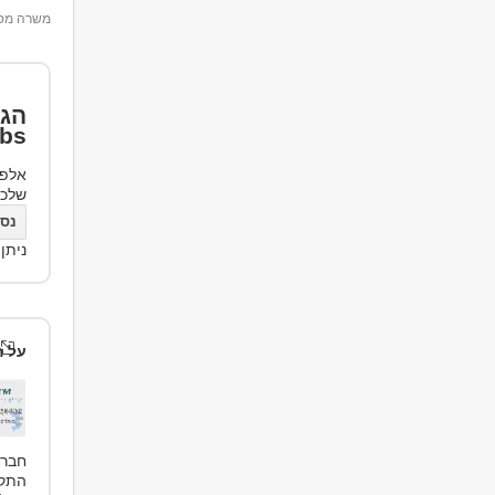
משרה מספר 43
הגד
bs
אלפי
שלכ
נסו את bs
ניתן
על ה
התקש