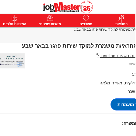
ת
התראות
פרימיום
מועדפים
התחבר
משרות שפניתי
המלצות גולשים
/ת משמרת למוקד שירות פזגז בבאר שבע
אחראי/ת משמרת למוקד שירות פזגז בבאר שבע
וספות oneline
ע
לקית, משרה מלאה
 שכר
מועמדות
המשרה: