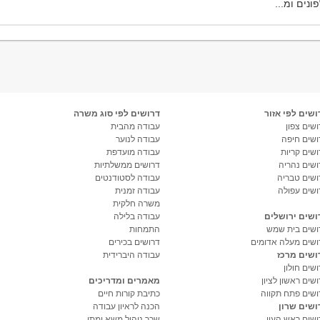
ונים ומ...
ושים לפי אזור
דרושים לפי סוג משרה
שים צפון
עבודה מהבית
ושים חיפה
עבודה לנוער
ושים קריות
עבודה מועדפת
ושים נהריה
דרושים ממשלתיות
ושים טבריה
עבודה לסטודנטים
ושים עפולה
עבודה זמנית
משרה חלקית
ושים ירושלים
עבודה בלילה
ושים בית שמש
התמחות
ושים מעלה אדומים
דרושים בכירים
ושים מרכז
עבודה היברידית
שים חולון
שים ראשון לציון
מאמרים ומדריכים
ושים פתח תקווה
כתיבת קורות חיים
ושים שרון
הכנה לראיון עבודה
ושים ראש העין
שכר ניהול משא ומתן