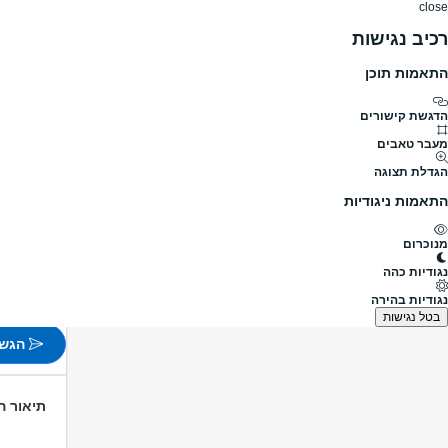
close
רכיב נגישות
התאמות תוכן
דרושים
דרושים
פרופילים
הלוח שלי
הודעו
דרושים
שירות לקוחות
אחראי משמרת
דרוש/ה אחראי
מעבר לדרושים אחראי משמרת
הדגשת קישורים
מעבר טאבים
דרוש/ה 
הגדלת תצוגה
מעבר למשרות נ
התאמות ניגודיות
פורסם לפני 6 שעות
מנוכרום
באר שב
נגודיות כהה
משרה ח
נגודיות בהירה
לא צוין
בטל נגישות
הגש 
תיאור 