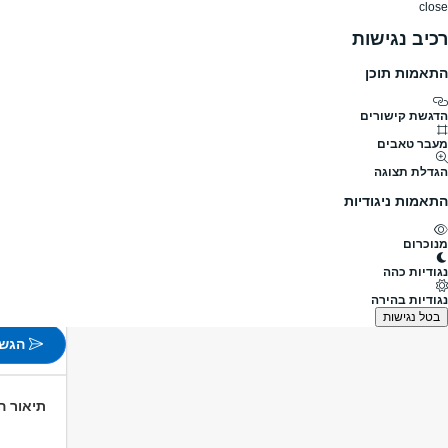
close
רכיב נגישות
התאמות תוכן
דרושים
דרושים
פרופילים
הלוח שלי
הודעו
דרושים
כללי
עבודות כלליות
יש לכם רכב ורוצים להיו
מעבר לדרושים עבודות כלליות
הדגשת קישורים
מעבר טאבים
יש לכם ר
הגדלת תצוגה
מעבר למשרות
התאמות ניגודיות
פורסם לפני 24 ימים
מנוכרום
כפר סבא
נגודיות כהה
משמרות
נגודיות בהירה
לא צוין
בטל נגישות
הגש 
תיאור 