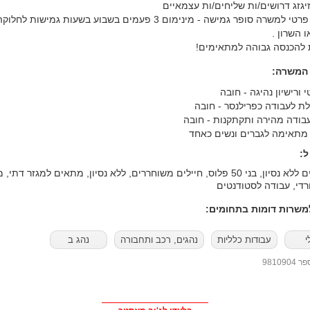
יגזג דרושים/ות שליחים/ות עצמאיים
עם רכב פרטי למשרה סופר גמישה - מינימום 3 פעמים בשבוע בשעות גמישות 
 השרון .
להכנסה גבוהה למתאימים!
 המשרה:
 ורישיון נהיגה - חובה
ולת לעבודה כפרילנסר - חובה
עבודה מהירה ותקתקנות - חובה
תאימה לגברים ונשים כאחד
:
אקדמאים ללא נסיון, בני 50 פלוס, חיילים משוחררים, ללא נסיון, מתאים למגזר דת
רדי, עבודה לסטודנטים
שרות דומות בתחומים:
י
עבודות כלליות
נהגים, רכב ותחבורה
נהג ב
98109