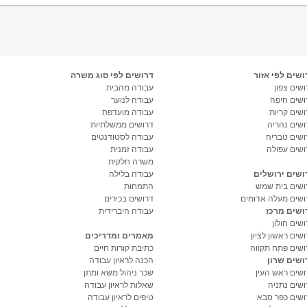
ושים לפי אזור
דרושים לפי סוג משרה
שים צפון
עבודה מהבית
ושים חיפה
עבודה לנוער
ושים קריות
עבודה מועדפת
ושים נהריה
דרושים ממשלתיות
ושים טבריה
עבודה לסטודנטים
ושים עפולה
עבודה זמנית
משרה חלקית
ושים ירושלים
עבודה בלילה
ושים בית שמש
התמחות
ושים מעלה אדומים
דרושים בכירים
ושים מרכז
עבודה היברידית
שים חולון
שים ראשון לציון
מאמרים ומדריכים
ושים פתח תקווה
כתיבת קורות חיים
ושים שרון
הכנה לראיון עבודה
ושים ראש העין
שכר ניהול משא ומתן
ושים נתניה
שאלות לראיון עבודה
ושים כפר סבא
טיפים לראיון עבודה