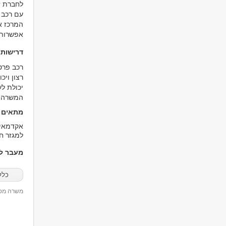
לחברת ז
המרכז או
אפשרות 
דרישות
רכב פרטי
רצון ויכ
יכולת ל
המשרה מ
מתאים ל
למגזר ח
מעבר למ
כלל
משרה מספר 04