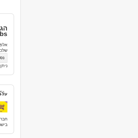
הגד
bs
אלפי
שלכ
נסו את bs
ניתן
על ה
חברת
בישראל, ה