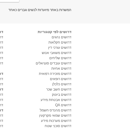
המשרות באתר מיועדות לנשים וגברים כאחד
דרושים לפי קטגוריות
דר
דרושים נהגים
דרו
דרושים חקלאות
דר
דרושים עורכי דין
דר
דרושים משאבי אנוש
דר
דרושים שליחים
דר
דרושים עובדים סוציאלים
דר
דרושים אחיות
דרושים מזכירה רפואית
דר
דרושים רופאים
דר
דרושים כלכלן
דר
דרושים חשב שכר
דר
דרושים ביוטק
דרו
דרושים אבטחת מידע
דרו
דרושים QA
דר
דרושים מהנדס חשמל
דר
דרושים שמאי מקרקעין
דר
דרושים מערכות מידע
דר
דרושים סוכני שטח
דר