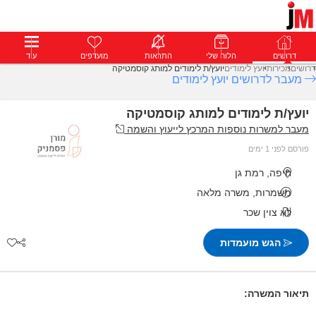
דרושים
דרושים
פרופילים
הלוח שלי
הודעות
התראות
פרימיום
מועדפים
התחבר
עוד
דרושים
מכירות
יועץ לימודים
יועץ/ת לימודים למותג קוסמטיקה
מעבר לדרושים יועץ לימודים
יועץ/ת לימודים למותג קוסמטיקה
מעבר למשרות נוספות המרכץ לייעוץ והשמה
פורסם לפני 1 ימים
חיפה, רמת גן
משמרות, משרה מלאה
לא צוין שכר
הגש מועמדות
תיאור המשרה: