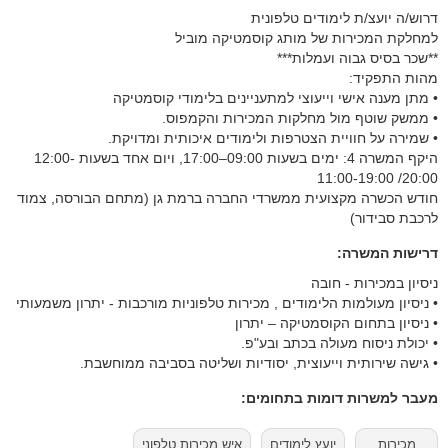
דרוש/ה יועצ/ת לימודים טלפונית
למחלקת המכירות של מותג קוסמטיקה מוביל
**שכר בסיס גבוה ועמלות***
מהות התפקיד:
• מתן מענה אישי וייעוצי למתעניינים בלימודי קוסמטיקה
• ממשק שוטף מול מחלקות המכירות והקמפוס.
• שמירה על חוויית הצטרפות ולימודים איכותית ומדויקת.
היקף המשרה 4: ימים בשעות 09:00–17:00, ויום אחד בשעות 12:00-
20:00/ 11:00-19:00
חודש הכשרה מקצועית ממשרדי החברה ברמת גן (מתחם הבורסה, צמוד
לרכבת סבידור)
דרישות המשרה:
ניסיון במכירות - חובה
• ניסיון מעולמות הלימודים , מכירות טלפוניות מורכבות - יתרון משמעותי
• ניסיון בתחום הקוסמטיקה – יתרון
• יכולת ניסוח מעולה בכתב ובע"פ.
• גישה שירותית וייעוצית, יסודיות ושליטה בסביבה ממוחשבת.
מעבר למשרות דומות בתחומים:
מכירות
יועץ לימודים
איש מכירות טלפוני