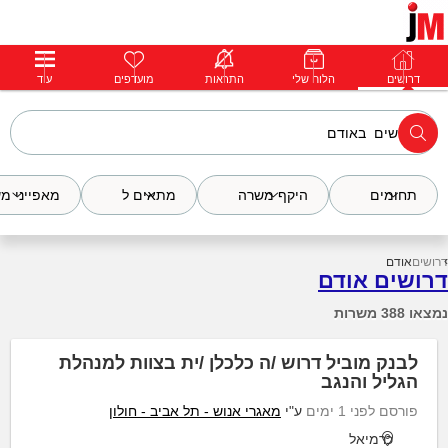
דרושים
דרושים
פרופילים
הלוח שלי
הודעות
התראות
פרימיום
מועדפים
התחבר
עוד
תחומים
היקף משרה
מתאים ל
מאפייני מ
דרושים
אודם
דרושים אודם
נמצאו 388 משרות
לבנק מוביל דרוש /ה כלכלן /ית בצוות למנהלת
הגליל והנגב
פורסם לפני 1 ימים
ע"י
מאגרי אנוש - תל אביב - חולון
כרמיאל