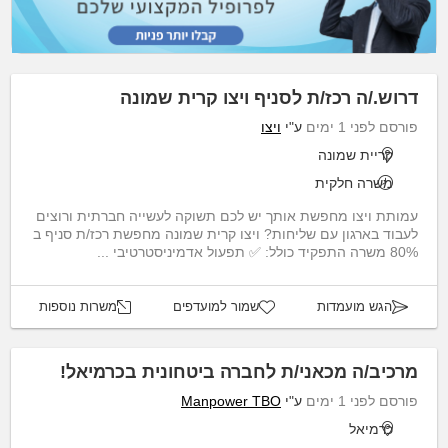
דרוש./ה רכז/ת לסניף ויצו קרית שמונה
פורסם לפני 1 ימים
ע"י
ויצו
קריית שמונה
משרה חלקית
עמותת ויצו מחפשת אותך יש לכם תשוקה לעשייה חברתית ורוצים
לעבוד בארגון עם שליחות? ויצו קרית שמונה מחפשת רכז/ת סניף ב
80% משרה התפקיד כולל: ✅ תפעול אדמיניסטרטיבי ...
הגש מועמדות
שמור למועדפים
משרות נוספות
מרכיב/ה מכאני/ת לחברה ביטחונית בכרמיאל!
פורסם לפני 1 ימים
ע"י
Manpower TBO
כרמיאל