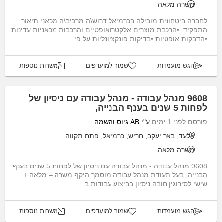
משרה מלאה
לחברה ביטחונית מובילה בכרמיאל דרוש\ה מרכיב\ה מכאני תיאור
התפקיד: •הרכבת מוצרים אלקטרואופטיים והרכבות מכאניות עדינות
•הדבקות אופטיות •בדיקות פונקציונליות על פי ...
הגש מועמדות
שמור למועדפים
משרות נוספות
9608 מנהל עבודה - מנהל עבודה עם ניסיון של
לפחות 5 שנים בענף הבנייה,
פורסם לפני 1 ימים
ע"י
AB גיוס והשמה
אלעד, באר יעקב, חריש, כרמיאל, פתח תקווה
משרה מלאה
9608 מנהל עבודה - מנהל עבודה עם ניסיון של לפחות 5 שנים בענף
הבנייה, בעל תעודת מנהל עבודה מוסמך היקף משרה – מלאה +
שישי לסירוגין חובה ניסיון בביצוע עבודות ב...
הגש מועמדות
שמור למועדפים
משרות נוספות