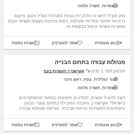
משמרות, משרה מלאה
בנק מוביל דרוש /ה כלכלן /ית בצוות למנהלת הגליל והנגב מיקום:
כרמיאל תחומי אחריות ופעילות: ניתוח וכתיבת בקשות אשראי הכנת
מסגרות אשראי טיפול בבקשות חר...
הגש מועמדות
שמור למועדפים
משרות נוספות
מנהל/ת עבודה בתחום הבנייה
פורסם לפני 1 ימים
ע"י
אקרשטיין תעשיות בעמ
חצור הגלילית, צפת, ראש פינה
משמרות, משרה מלאה
רוצה להוביל אנשים, תהליכים ותוצאות במפעל מהמתקדמים
בישראל? אקרשטיין, החברה המובילה בתחום מוצרי הבטון
והפתרונות לתשתיות ופיתוח סביבתי, מגייסת מנהל/ת עבודה
לניהול...
הגש מועמדות
שמור למועדפים
משרות נוספות