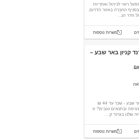
ל ראוי לניהול ואחריות
סניף החברה באזור הדרום.
 חדר הנ...
ים
משרות נוספות
 קניון באר שבע –
אם
אה
דרוש/ה למערך האבטחה בגרנד קניון באר שבע - שכר עד 44 ₪
 נעימה ובתנאים טובים? זו
שלנו בגרנד ק...
ים
משרות נוספות