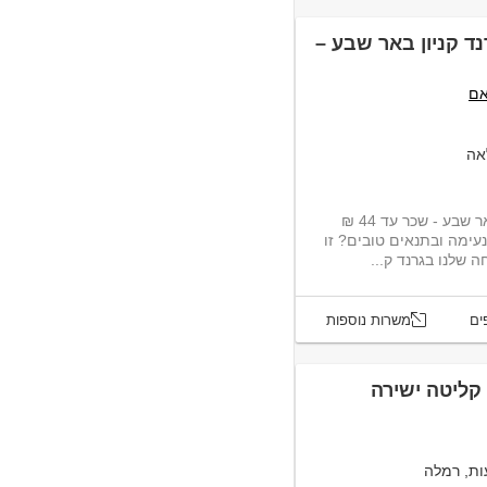
 קניון באר שבע –
אם
אה
דרוש/ה למערך האבטחה בגרנד קניון באר שבע - שכר עד 44 ₪
 נעימה ובתנאים טובים? זו
שלנו בגרנד ק...
ים
משרות נוספות
קליטה ישירה
ות, רמלה