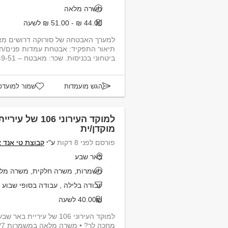
משרה מלאה
44.00 ₪ - 51.00 ₪ לשעה
למערך האבטחה של סורוקה דרושים מאב
תיאור התפקיד: אבטחת עמדות פנים/חוץ,
ביטחוני בכניסות. שכר: מאבטח – 49-51 ש"ח ל...
הגש מועמדות
שמור למועדפ
למוקד העירוני 6
מוקדן/ית
פורסם לפני 8 דקות
ע"י
קבוצת טי אנד 
באר שבע
משמרות, משרה חלקית, משרה מל
עבודה בלילה
,
עבודה בסופי שבוע
40.00₪ לשעה