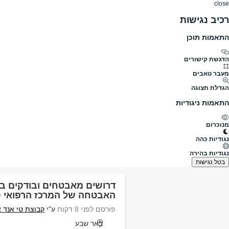
close
רכיב נגישות
התאמות תוכן
דרושים
דרושים
פרופילים
הלוח שלי
הודעו
הדגשת קישורים
מה
מעבר טאבים
הגדלת תצוגה
תחומים
היקף משרה
התאמות ניגודיות
מנוכרום
דרושים
אוהד
נגודיות כהה
דרושים אוהד
נגודיות בהירה
נמצאו 884 משרות
בטל נגישות
דרושים מאבטחים ובודקים בי
האבטחה של המרכז הרפואי סורוקה
פורסם לפני 8 דקות
ע"י
קבוצת טי אנד 
באר שבע