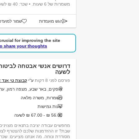
משמרות של 6 שעות. • שכר: 40 ₪ לשעה. • קרן פנ...
הגש מועמדות
שמור למועדפ
rucial for improving the site.
to share your thoughts!
לשעה
פורסם לפני 8 דקות
ע"י
קבוצת טי אנד 
אופקים, באר שבע, מצפה רמון, ער
משמרות, משרה מלאה
שעות גמישות
56.00 ₪ - 67.00 ₪ לשעה
מחפשים עבודה יציבה בתנאים מצוינים
שבת? זו ההזדמנות שלכם להצטרף לצוו
מסודרת ונוחה. מה אנחנו מציעים: שכר ש