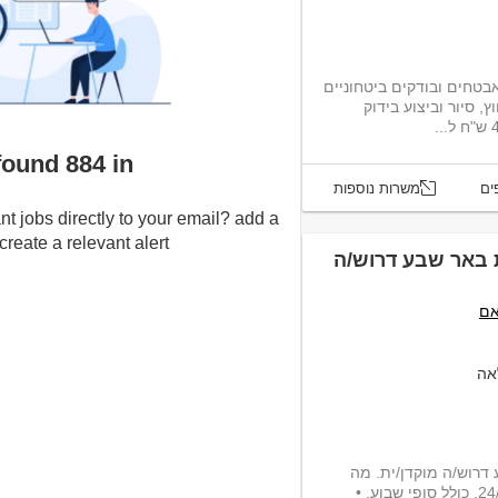
טחים ובודקים ביטחוניים
 סיור וביצוע בידוק
e found 884 in
ים
משרות נוספות
nt jobs directly to your email? add a
eate a relevant alert :-)
10 של עיריית באר שבע דרוש/ה
אם
אה
למוקד העירוני 106 של עיריית באר שבע דרוש/ה מוקדן/ית. מה
מחכה לך? • משרה מלאה במשמרות 24/7, כולל סופי שבוע. •