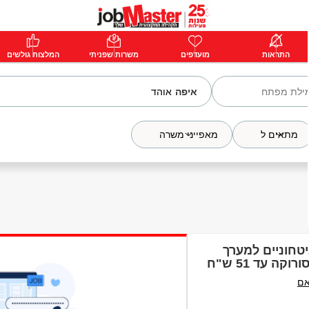
ת
התראות
פרימיום
מועדפים
התחבר
משרות שפניתי
המלצות גולשים
איפה
מתאים ל
מאפייני משרה
טחוניים למערך
 עד 51 ש"ח
אם