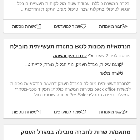
ובקרה המשרה כוללת: עבודת שטח מול לקוחות תעשייתים בכל
הנגוע לטיפולי בתקלות שבר, טיפול מונע, התקנות והדרכות...
הגש מועמדות
שמור למועדפים
משרות נוספות
הנדסאי/ת מכונות לBO בחcרה תעשייתית מובילה
פורסם לפני 2 שעות
ע"י
שדרוג מיון והשמה
יקנעם עילית, מגדל העמק, נוף הגליל, נצרת, קריית טבעון
משרה מלאה
"לחברהתעשייתית מובילה במגדל העמק דרוש/ה הנדסאי/ת מכונות
למשרת back office מכירות המשרה כוללת: תפקיד טכני-מסחרי
המשלב תמיכה בתהליכיPre-Sale עבודה שוטפת מול ...
הגש מועמדות
שמור למועדפים
משרות נוספות
מתאם/ת שרות לחברה מובילה במגדל העמק