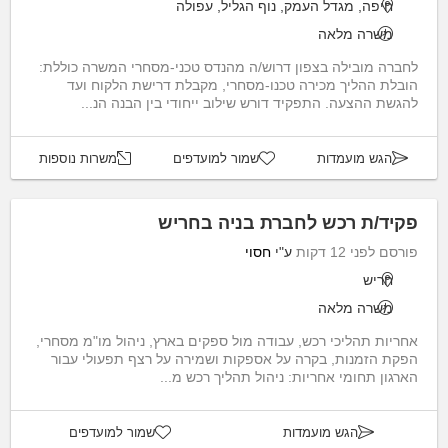
חיפה, מגדל העמק, נוף הגליל, עפולה
משרה מלאה
לחברה מובילה בצפון דרוש/ה מהנדס טכני-מסחרי המשרה כוללת:
הובלת ההליך מכירה טכנו-מסחרי, מקבלת דרישת הלקוח ועד
להגשת ההצעה. התפקיד דורש שילוב ייחודי בין הבנה הנ...
הגש מועמדות
שמור למועדפים
משרות נוספות
פקיד/ת רכש לחברת בניה בחריש
פורסם לפני 12 דקות
ע"י
חסוי
חריש
משרה מלאה
אחריות תהליכי רכש, עבודה מול ספקים בארץ, ניהול מו"מ מסחרי,
הפקת הזמנות, בקרה על אספקות ושמירה על רצף תפעולי עבור
הארגון תחומי אחריות: ניהול תהליך רכש מ...
הגש מועמדות
שמור למועדפים