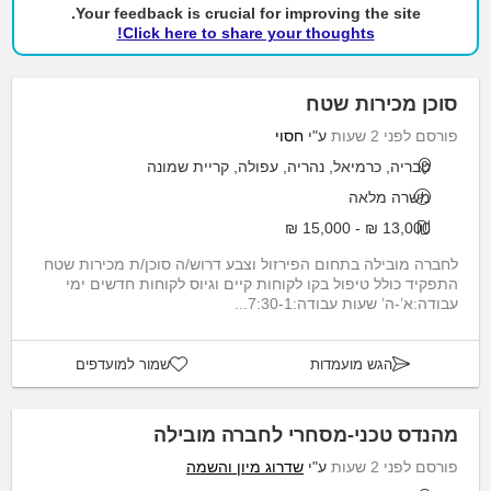
Your feedback is crucial for improving the site.
Click here to share your thoughts!
סוכן מכירות שטח
פורסם לפני 2 שעות
ע"י
חסוי
טבריה, כרמיאל, נהריה, עפולה, קריית שמונה
משרה מלאה
13,000 ₪ - 15,000 ₪
לחברה מובילה בתחום הפירזול וצבע דרוש/ה סוכן/ת מכירות שטח
התפקיד כולל טיפול בקו לקוחות קיים וגיוס לקוחות חדשים ימי
עבודה:א’-ה’ שעות עבודה:7:30-1...
הגש מועמדות
שמור למועדפים
מהנדס טכני-מסחרי לחברה מובילה
פורסם לפני 2 שעות
ע"י
שדרוג מיון והשמה