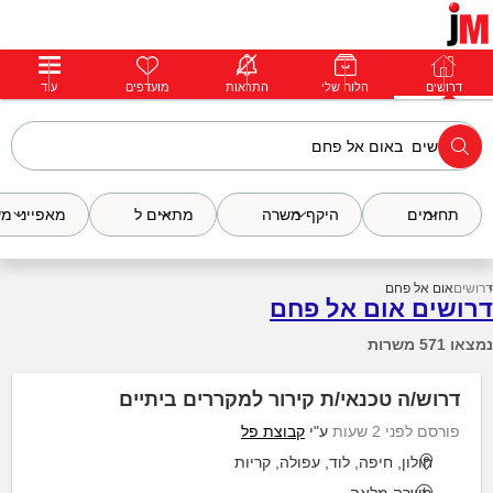
דרושים
דרושים
פרופילים
הלוח שלי
הודעות
התראות
פרימיום
מועדפים
התחבר
עוד
תחומים
היקף משרה
מתאים ל
מאפייני מ
דרושים
אום אל פחם
דרושים אום אל פחם
נמצאו 571 משרות
דרוש/ה טכנאי/ת קירור למקררים ביתיים
פורסם לפני 2 שעות
ע"י
קבוצת פל
חולון, חיפה, לוד, עפולה, קריות