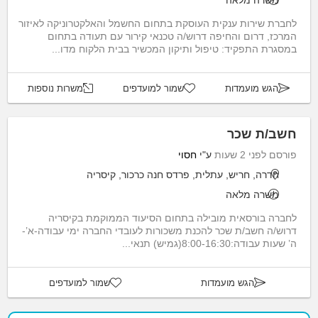
משרה מלאה
לחברת שירות ענקית העוסקת בתחום החשמל והאלקטרוניקה לאיזור
המרכז, דרום והחיפה דרוש/ה טכנאי קירור עם תעודה בתחום
במסגרת התפקיד: טיפול ותיקון המכשיר בבית הלקוח מדו...
הגש מועמדות
שמור למועדפים
משרות נוספות
חשב/ת שכר
פורסם לפני 2 שעות
ע"י
חסוי
חדרה, חריש, עתלית, פרדס חנה כרכור, קיסריה
משרה מלאה
לחברה בורסאית מובילה בתחום הסיעוד הממוקמת בקיסריה
דרוש/ה חשב/ת שכר להכנת משכורות לעובדי החברה ימי עבודה-א’-
ה’ שעות עבודה:8:00-16:30(גמיש) תנאי...
הגש מועמדות
שמור למועדפים