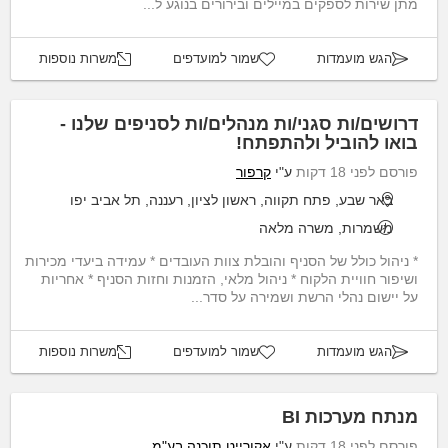
מתן שירות לספקים במיילים ובירורים בנוגע ל...
הגש מועמדות
שמור למועדפים
משרות נוספות
דרושים/ות סגני/ות מנהלים/ות לסניפים שלנו -
בואו להוביל ולהתפתח!
פורסם לפני 18 דקות
ע"י
קרפור
באר שבע, פתח תקווה, ראשון לציון, רעננה, תל אביב יפו
משמרות, משרה מלאה
* ניהול כולל של הסניף והובלת צוות העובדים * עמידה ביעדי מכירות
ושיפור חוויית הלקוח * ניהול מלאי, הזמנות וחזות הסניף * אחריות
על יישום נהלי הרשת ושמירה על סדר...
הגש מועמדות
שמור למועדפים
משרות נוספות
מנתח מערכות BI
פורסם לפני 18 דקות
ע"י
אקורייט תוכנה בע"מ