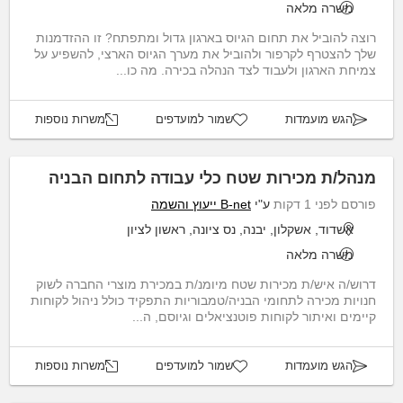
משרה מלאה
רוצה להוביל את תחום הגיוס בארגון גדול ומתפתח? זו ההזדמנות
שלך להצטרף לקרפור ולהוביל את מערך הגיוס הארצי, להשפיע על
צמיחת הארגון ולעבוד לצד הנהלה בכירה. מה כו...
הגש מועמדות
שמור למועדפים
משרות נוספות
מנהל/ת מכירות שטח כלי עבודה לתחום הבניה
פורסם לפני 1 דקות
ע"י
B-net ייעוץ והשמה
אשדוד, אשקלון, יבנה, נס ציונה, ראשון לציון
משרה מלאה
דרוש/ה איש/ת מכירות שטח מיומנ/ת במכירת מוצרי החברה לשוק
חנויות מכירה לתחומי הבניה/טמבוריות התפקיד כולל ניהול לקוחות
קיימים ואיתור לקוחות פוטנציאלים וגיוסם, ה...
הגש מועמדות
שמור למועדפים
משרות נוספות