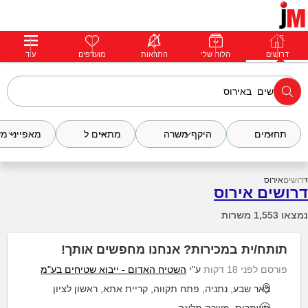
דרושים
דרושים
פרופילים
הלוח שלי
הודעות
התראות
פרימיום
מועדפים
התחבר
עוד
תחומים
היקף משרה
מתאים ל
מאפייני מ
דרושים
אירוס
דרושים אירוס
נמצאו 1,553 משרות
תותח/ית במכירות? אנחנו מחפשים אותך!
פורסם לפני 18 דקות
ע"י
השטיח האדום - ייבוא שטיחים בע"מ
באר שבע, נתניה, פתח תקווה, קריית אתא, ראשון לציון