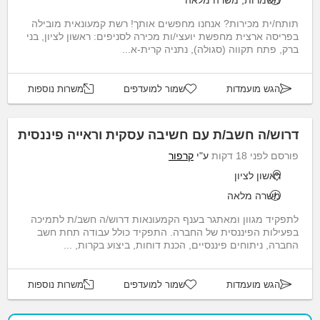
משמרות, משרה מלאה
תותח/ית מכירות? אנחנו מחפשים אותך! רשת קמעונאית מובילה
בפריסה ארצית מחפשת יועצי/ות מכירה לסניפים: ראשון לציון, בני
ברק, פתח תקווה (סגולה), נתניה קרית-א...
הגש מועמדות
שמור למועדפים
משרות נוספות
דרוש/ה חשב/ת עם חשיבה עסקית וראייה פיננסית
פורסם לפני 18 דקות
ע"י
קרפור
ראשון לציון
משרה מלאה
לתפקיד מגוון ומאתגר בענף הקמעונאות דרוש/ה חשב/ת לתמיכה
בפעילות הפיננסית של החברה. התפקיד כולל עבודה תחת חשב
החברה, ניתוחים פיננסיים, הכנת דוחות, ביצוע בקרות, ...
הגש מועמדות
שמור למועדפים
משרות נוספות