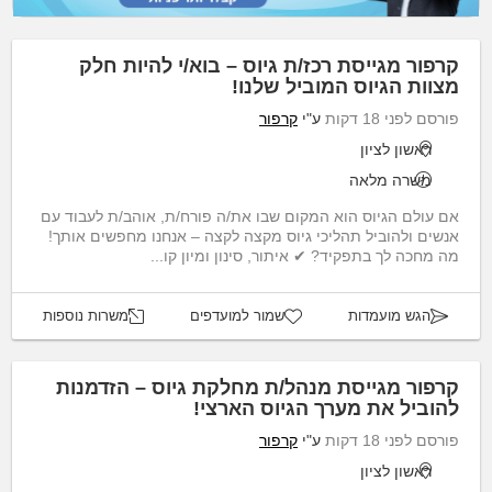
קרפור מגייסת רכז/ת גיוס – בוא/י להיות חלק
מצוות הגיוס המוביל שלנו!
פורסם לפני 18 דקות
ע"י
קרפור
ראשון לציון
משרה מלאה
אם עולם הגיוס הוא המקום שבו את/ה פורח/ת, אוהב/ת לעבוד עם
אנשים ולהוביל תהליכי גיוס מקצה לקצה – אנחנו מחפשים אותך!
מה מחכה לך בתפקיד? ✔ איתור, סינון ומיון קו...
הגש מועמדות
שמור למועדפים
משרות נוספות
קרפור מגייסת מנהל/ת מחלקת גיוס – הזדמנות
להוביל את מערך הגיוס הארצי!
פורסם לפני 18 דקות
ע"י
קרפור
ראשון לציון