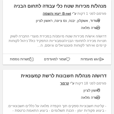
מנהל/ת מכירות שטח כלי עבודה לתחום הבניה
פורסם לפני 1 דקות
ע"י
B-net ייעוץ והשמה
אשדוד, אשקלון, יבנה, נס ציונה, ראשון לציון
משרה מלאה
דרוש/ה איש/ת מכירות שטח מיומנ/ת במכירת מוצרי החברה לשוק
חנויות מכירה לתחומי הבניה/טמבוריות התפקיד כולל ניהול לקוחות
קיימים ואיתור לקוחות פוטנציאלים וגיוסם, ה...
הגש מועמדות
שמור למועדפים
משרות נוספות
דרוש/ה מנהל/ת חשבונות לרשת קמעונאית
פורסם לפני 18 דקות
ע"י
קרפור
ראשון לציון
משרה מלאה
- קליטת חשבוניות ספקים תוך הקפדה מלאה על כללים חשבונאיים.
- ביצוע פקודות יומן - הכנת תשלומים - ביצוע התאמת כרטסת -