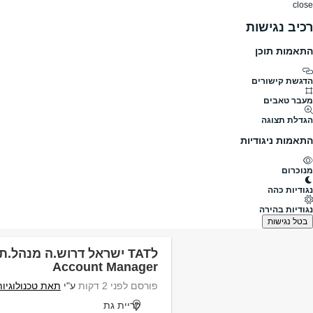
close
רכיב נגישות
התאמות תוכן
דרושים
דרושים
פרופילים
הלוח שלי
הודעו
הדגשת קישורים
מה
מעבר טאבים
הגדלת תצוגה
תחומים
היקף משרה
התאמות ניגודיות
מנוכרום
דרושים
בית גוברין
נגודיות כהה
דרושים בית גוברין
נגודיות בהירה
נמצאו 676 משרות
בטל נגישות
לTAT ישראל דרוש.ה מנהל.
Account Manager
פורסם לפני 2 דקות
ע"י
תאת טכנולוגיות
קריית גת