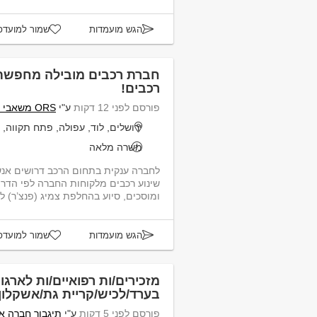
הגש מועמדות
שמור למועדפ
חברת רכבים מובילה מחפשת נ
רכבים!
פורסם לפני 12 דקות
ע"י
ORS משאבי אנוש
ירושלים, לוד, עפולה, פתח תקווה, 
משרה מלאה
לחברה ענקית בתחום הרכב דרושים אנשי
שינוע רכבים מלקוחות החברה לפי הדרי
ומוסכים, סיוע בהחלפת צמיג (פנצ’ר) לל
הגש מועמדות
שמור למועדפ
מזכירים/ות רפואיים/ות לארגון
בערד/לכיש/קריית גת/אשקלון
פורסם לפני 5 דקות
ע"י
תיגבור חברה א