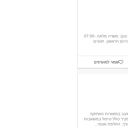
נטו מלגזה . מלגזה חשמלית קטנה (2.5 טון). משרה מלאה 07:00-
ה מהיום הראשון. תנאים
שמור למועדפים
סובב במסגרות האחזקה
פקיד כולל טיפול במשאבות
רך, החלפת אטמי...