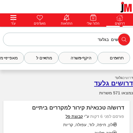
דרושים
דרושים
פרופילים
הלוח שלי
הודעות
התראות
פרימיום
מועדפים
התחבר
עוד
תחומים
היקף משרה
מתאים ל
מאפייני מ
דרושים
גלעד
דרושים גלעד
נמצאו 571 משרות
דרוש/ה טכנאי/ת קירור למקררים ביתיים
פורסם לפני 6 דקות
ע"י
קבוצת פל
חולון, חיפה, לוד, עפולה, קריות