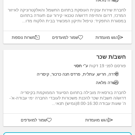
משרה מלאה
לחברת שירות ענקית העוסקת בתחום החשמל והאלקטרוניקה לאיזור
המרכז, דרום והחיפה דרוש/ה טכנאי קירור עם תעודה בתחום
במסגרת התפקיד: טיפול ותיקון המכשיר בבית הלקוח מדו...
הגש מועמדות
שמור למועדפים
משרות נוספות
חשב/ת שכר
פורסם לפני 19 דקות
ע"י
חסוי
חדרה, חריש, עתלית, פרדס חנה כרכור, קיסריה
משרה מלאה
לחברה בורסאית מובילה בתחום הסיעוד הממוקמת בקיסריה
דרוש/ה חשב/ת שכר להכנת משכורות לעובדי החברה ימי עבודה-א’-
ה’ שעות עבודה:8:00-16:30(גמיש) תנאי...
הגש מועמדות
שמור למועדפים