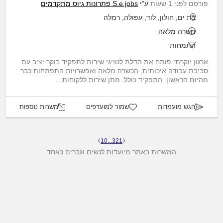
פורסם לפני 1 שעות
ע"י
S.e.jobs פתרונות גיוס מתקדמים
בת ים, חולון, לוד, עפולה, רמלה
משרה מלאה
התמחות
ארגון יוקרתי פותח את הדלת לנציגי שירות לתפקיד בוקר יציב עם
סביבת עבודה איכותית, הכשרה מלאה ואפשרויות התפתחות כבר
מהיום הראשון. התפקיד כולל: מתן שירות ללקוחות...
הגש מועמדות
שמור למועדפים
משרות נוספות
10
...
3
2
1
המשרות באתר מיועדות לנשים וגברים כאחד