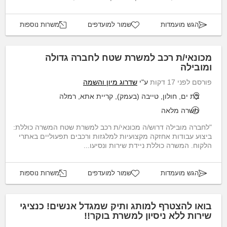
הגש מועמדות
שמור למועדפים
משרות נוספות
מכונאי/ת רכב למשרת שטח לחברה גדולה
ומובילה
פורסם לפני 17 דקות
ע"י
שדרוג מיון והשמה
בת ים, חולון, טייבה (בעמק), קריית אתא, רמלה
משרה מלאה
"לחברה מובילה דרוש/ה מכונאי/ת רכב למשרת שטח המשרה כוללת:
ביצוע עבודות אחזקה מקצועיות למלגזות ורכבים תפעוליים באתרי
הלקוח. המשרה כוללת ניידת שירות ונסיעו...
הגש מועמדות
שמור למועדפים
משרות נוספות
בואו להצטרף למותג ותיק שמגדל אנשים! כנציגי
שירות ללא ניסיון למשרת בוקר!!