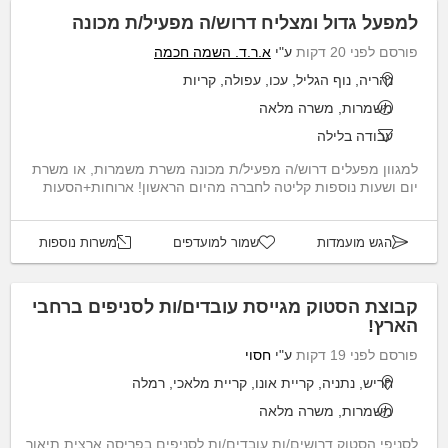
למפעל גדול ומצליח דרוש/ה מפעיל/ת מכונה
פורסם לפני 20 דקות
ע"י
א.ר.ד. השמה חכמה
נהריה, נוף הגליל, עכו, עפולה, קריות
משמרות, משרה מלאה
עבודה בלילה
למגוון מפעלים דרוש/ה מפעיל/ת מכונה משרת משמרות, או משרת
יום ושעות נוספות קליטה לחברה מהיום הראשון! ארוחות+הסעות
הגש מועמדות
שמור למועדפים
משרות נוספות
קבוצת הסטוק מגייסת עובדים/ות לסניפים ברחבי
הארץ!
פורסם לפני 19 דקות
ע"י
חסוי
חריש, נתניה, קריית אונו, קריית מלאכי, רמלה
משמרות, משרה מלאה
לסניפי הסטוק דרושים/ות עובדים/ות לסניפים בפריסה ארצית תיאור