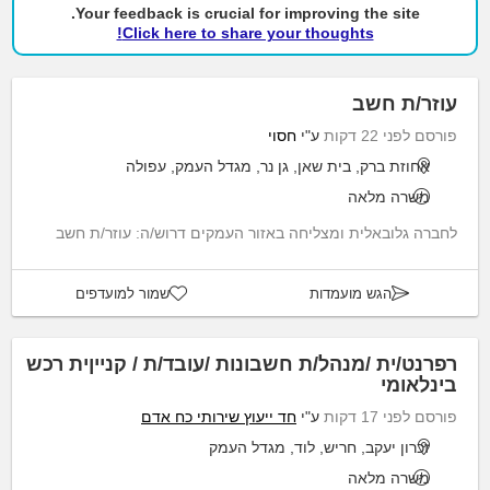
Your feedback is crucial for improving the site.
Click here to share your thoughts!
עוזר/ת חשב
פורסם לפני 22 דקות
ע"י
חסוי
אחוזת ברק, בית שאן, גן נר, מגדל העמק, עפולה
משרה מלאה
לחברה גלובאלית ומצליחה באזור העמקים דרוש/ה: עוזר/ת חשב
הגש מועמדות
שמור למועדפים
רפרנט/ית /מנהל/ת חשבונות /עובד/ת / קנייןית רכש
בינלאומי
פורסם לפני 17 דקות
ע"י
חד ייעוץ שירותי כח אדם
זכרון יעקב, חריש, לוד, מגדל העמק
משרה מלאה