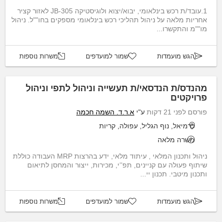
1.עובד/ת רכש בינלאומי, יבוא/יצוא ולוגיסטיקה JB-305 לאזור קציר
אחריות מלאה על ניהול תהליכי רכש בינלאומי מספקים בחו""ל. ניהול
מו""מ והתקשרו...
הגש מועמדות
שמור למועדפים
משרות נוספות
מהנדס/ת הנדסאי/ת תעשייה וניהול לתפי וניהול
פרויקטים
פורסם לפני 21 דקות
ע"י
א.ר.ד. השמה חכמה
כרמיאל, נוף הגליל, עפולה, קריות
משרה מלאה
ניהול ותכנון המלאי , עיתוד מלאי, ידע בהרצות MRP העבודה כוללת
שיתוף פעולה עם קניינים, תפ’’י, מכירות, ייצור והמחסן לתיאום
ותכנון מיטבי. תכנון יי...
הגש מועמדות
שמור למועדפים
משרות נוספות