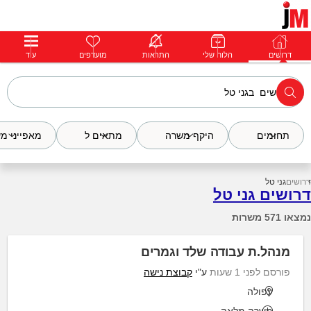
דרושים
דרושים
פרופילים
הלוח שלי
הודעות
התראות
פרימיום
מועדפים
התחבר
עוד
תחומים
היקף משרה
מתאים ל
מאפייני מ
דרושים
גני טל
דרושים גני טל
נמצאו 571 משרות
מנהל.ת עבודה שלד וגמרים
פורסם לפני 1 שעות
ע"י
קבוצת נישה
עפולה