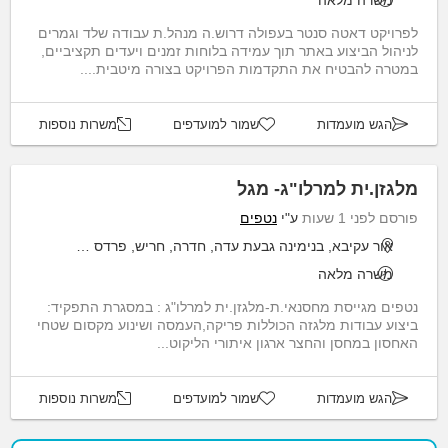
משרה מלאה
לפרויקט דאטה סנטר בעפולה דרוש.ה מנהל.ת עבודה שלד וגמרים
לניהול הביצוע באתר תוך עמידה בלוחות זמנים ויעדים תקציביים,
במטרה להבטיח את התקדמות הפרויקט בצורה מיטבית....
הגש מועמדות
שמור למועדפים
משרות נוספות
מלגזן.ית למרלו"ג- מגל
פורסם לפני 1 שעות
ע"י
נטפים
אור עקיבא, בנימינה גבעת עדה, חדרה, חריש, פרדס חנה כרכור
משרה מלאה
נטפים מגייסת מחסנאי.ת-מלגזן.ית למרלו"ג : במסגרת התפקיד:
ביצוע עבודות מלגזה הכוללות פריקה,העמסה ושינוע מקסום שטחי
האחסון במחסן והחצר ארגון איתורי הליקוט...
הגש מועמדות
שמור למועדפים
משרות נוספות