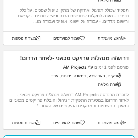
משרה מלאה
תפקיד שכולל תפעול ואחזקה של מתקן טיפול שפכים, על כלל
רכיביו. - מענה לתקלות שדורשות הבנה וראייה טכנית. - קריאת
ורישום מדדים. - עבודה על יישומי אופיס ועבודה מו...
הגש מועמדות
שמור למועדפים
משרות נוספות
דרוש/ה מנהל/ת פרויקט מכאני -לאזור הדרום!
פורסם לפני 1 ימים
ע"י
AM Projects
אופקים, באר שבע, דימונה, ירוחם, ערד
משרה מלאה
לחברת ההנדסה AM-Projects דרוש/ה מנהל/ת פרויקט מכאני -
לאזור הדרום! במסגרת התפקיד: * ניהול והובלת פרויקטים מכאניים
במערך התשתיות והמתקנים ההיקפיים של האתר. * ...
הגש מועמדות
שמור למועדפים
משרות נוספות