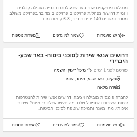
מנהל/ת פרויקטים אזור באר שבע לחברת בנייה מובילה קבלנית
ויזמית דרוש/ה מנהל/ת פרויקטים פרויקטים מדובר בפרויקט משולב
מסחר ומגורים 140 יחידות דיור, 6-8 קומות מדו...
הגש מועמדות
שמור למועדפים
משרות נוספות
דרושים אנשי שירות לסוכני ביטוח- באר שבע-
היברידי
פורסם לפני 1 ימים
ע"י
מיכל ייעוץ והשמה
אופקים, באר שבע, מיתר, עומר
משרה מלאה
לחברה פיננסית מובילה ויציבה, דרושים אנשי שירות להצטרפות
לצוות השירות והתפעול שלנו. מה תעשו אצלנו ביומיום? שירות
איכותי: מתן מענה ותמיכה שוטפת לסוכני הביטוח...
הגש מועמדות
שמור למועדפים
משרות נוספות