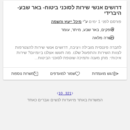
דרושים אנשי שירות לסוכני ביטוח- באר שבע-
היברידי
פורסם לפני 1 ימים
ע"י
מיכל ייעוץ והשמה
אופקים, באר שבע, מיתר, עומר
משרה מלאה
לחברה פיננסית מובילה ויציבה, דרושים אנשי שירות להצטרפות
לצוות השירות והתפעול שלנו. מה תעשו אצלנו ביומיום? שירות
איכותי: מתן מענה ותמיכה שוטפת לסוכני הביטוח...
הגש מועמדות
שמור למועדפים
משרות נוספות
10
...
3
2
1
המשרות באתר מיועדות לנשים וגברים כאחד