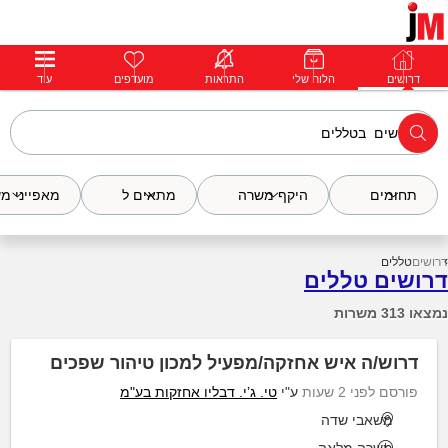
דרושים
דרושים
פרופילים
הלוח שלי
הודעות
התראות
פרימיום
מועדפים
התחבר
עוד
תחומים
היקף משרה
מתאים ל
מאפייני מ
דרושים
טללים
דרושים טללים
נמצאו 313 משרות
דרוש/ה איש אחזקה/מפעיל למכון טיהור שפכים
פורסם לפני 2 שעות
ע"י
טי. ג’י. דבליו אחזקות בע"מ
משאבי שדה