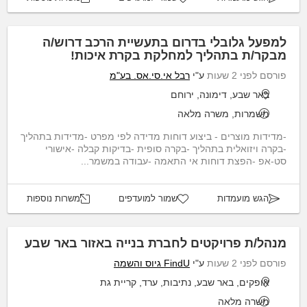
למפעל גלובלי בדרום בתעשיית הרכב דרוש/ה
מבקר/ת בתהליך למחלקת בקרת איכות!
פורסם לפני 2 שעות
ע"י
רבל אי.סי.אס. בע"מ
באר שבע, דימונה, ירוחם
משמרות, משרה מלאה
-מדידות מוצרים - ביצוע דוחות מדידה לפי מפרט -מדידות בתהליך
-בקרה ויזואלית בתהליך -בקרה סופית -בדיקות קבלה -אישורי
סט-אפ -הפצת דוחות אי התאמה -עבודה במשמר...
הגש מועמדות
שמור למועדפים
משרות נוספות
מנהל/ת פרויקטים לחברת בנייה באזור באר שבע
פורסם לפני 2 שעות
ע"י
FindU גיוס והשמה
אופקים, באר שבע, נתיבות, ערד, קריית גת
משרה מלאה