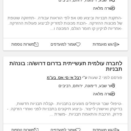
משרה מלאה
-התקנת תבניות וביצוע סט אפ לפי הוראות עבודה. -תחזוקה שוטפת
של מכונות ההזרקה. -הכנת מכונות למזריק לביצוע פעולות ההזרקה.
-אחריות לניקיון קו חומר הגלם, המכונה ו...
הגש מועמדות
שמור למועדפים
משרות נוספות
לחברה עולמית תעשייתית בדרום דרוש/ה: בונה/ת
תבניות
פורסם לפני 2 שעות
ע"י
רבל אי.סי.אס. בע"מ
באר שבע, דימונה, ירוחם, רביבים
משרה מלאה
-טיפולי שבר וטיפולים מונעים בתבניות. -קבלת תבניות חדשות,
בדיקתן ואישורן לייצור. -ביצוע תיקונים בתבניות לפני ואחרי הזרקה. -
פירוק, הרכבת והתאמת תבניות. -משרת ...
הגש מועמדות
שמור למועדפים
משרות נוספות