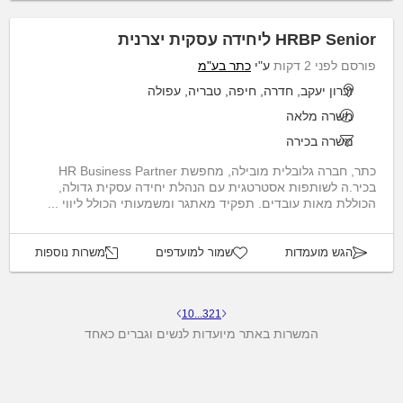
HRBP Senior ליחידה עסקית יצרנית
פורסם לפני 2 דקות
ע"י
כתר בע"מ
זכרון יעקב, חדרה, חיפה, טבריה, עפולה
משרה מלאה
משרה בכירה
כתר, חברה גלובלית מובילה, מחפשת HR Business Partner
בכיר.ה לשותפות אסטרטגית עם הנהלת יחידה עסקית גדולה,
הכוללת מאות עובדים. תפקיד מאתגר ומשמעותי הכולל ליווי ...
הגש מועמדות
שמור למועדפים
משרות נוספות
10
...
3
2
1
המשרות באתר מיועדות לנשים וגברים כאחד