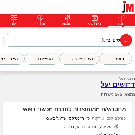
דרושים
דרושים
פרופילים
הלוח שלי
הודעות
התראות
פרימיום
מועדפים
התחבר
עוד
תחומים
היקף משרה
מתאים ל
מאפייני מ
דרושים
יעל
דרושים יעל
נמצאו 565 משרות
מחסנאי/ת ממוחשב/ת לחברת מכשור רפואי
פורסם לפני 9 דקות
ע"י
רזונטיקס ישראל בע"מ
אור עקיבא, חדרה, חריש, נתניה