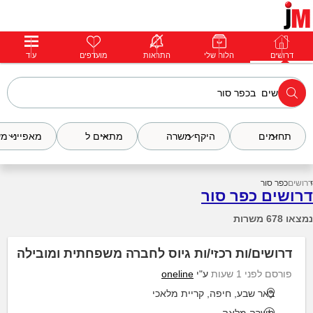
דרושים
דרושים
פרופילים
הלוח שלי
הודעות
התראות
פרימיום
מועדפים
התחבר
עוד
תחומים
היקף משרה
מתאים ל
מאפייני מ
דרושים
כפר סור
דרושים כפר סור
נמצאו 678 משרות
דרושים/ות רכזי/ות גיוס לחברה משפחתית ומובילה
פורסם לפני 1 שעות
ע"י
oneline
באר שבע, חיפה, קריית מלאכי