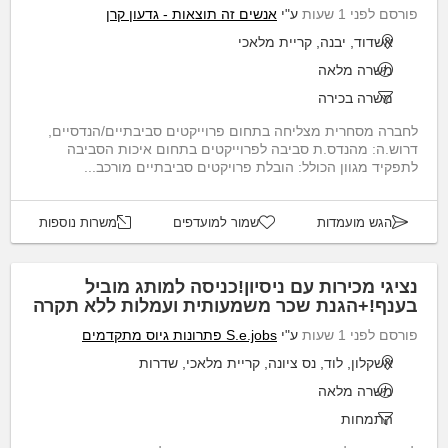
פורסם לפני 1 שעות
ע"י
אנשים זה תוצאות - גדעון קרן
אשדוד, יבנה, קריית מלאכי
משרה מלאה
משרה בכירה
לחברה מסחרית מצליחה בתחום פרוייקטים סביבתיים/הנדסיים,
דרוש.ה: מהנדס.ת סביבה לפרוייקטים בתחום איכות הסביבה
לתפקיד מגוון הכולל: הובלת פרויקטים סביבתיים מורכב...
הגש מועמדות
שמור למועדפים
משרות נוספות
נציגי מכירות עם ניסיון!כניסה למותג מוביל
בענף!+הגנת שכר משמעותית ועמלות ללא תקרה
פורסם לפני 1 שעות
ע"י
S.e.jobs פתרונות גיוס מתקדמים
אשקלון, לוד, נס ציונה, קריית מלאכי, שדרות
משרה מלאה
התמחות