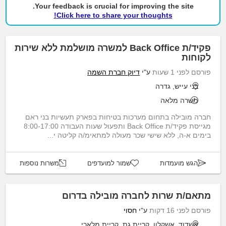
Your feedback is crucial for improving the site.
Click here to share your thoughts!
פקיד/ת Back Office למשרה מושלמת ללא שירות
לקוחות
פורסם לפני 1 שעות
ע"י
דיוק חברת השמה
בני עייש, גדרה
משרה מלאה
חברה מובילה בתחום מערכות בטיחות בפארק תעשיות בני ראם
מגייסת פקיד/ת Back Office ותפעול שעות העבודה 8:00-17:00
בימים א-ה, ללא שישי שכר מעולה למתאימ/ה קליטה י...
הגש מועמדות
שמור למועדפים
משרות נוספות
מתאם/ת שרות לחברה מובילה בדרום
פורסם לפני 16 דקות
ע"י
חסוי
אשדוד, אשקלון, קריית גת, קריית מלאכי