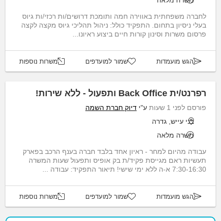
משרה מלאה
לחברה משפחתית באווירה חמה ותומכת דרושים/ות רכזי/ות גיוס
בעלי ניסיון בתחום. התפקיד כולל: ניהול תהליכי גיוס מקצה לקצה
פרסום משרות וסינון קורות חיים ביצוע ראיונו...
הגש מועמדות
שמור למועדפים
משרות נוספות
רפרנט/ית Back Office ותפעול - ללא שירות!
פורסם לפני 1 שעות
ע"י
דיוק חברת השמה
בני עייש, גדרה
משרה מלאה
עבודה מהיום למחר - ראיון אחד בלבד חברה בענף הרכב בפארק
תעשיות ראם מגייסת פקיד/ת בק אופיס ותפעול שעות המשרה
7:30-16:30 א-ה ללא ימי שישי! תיאור התפקיד: עבודה ...
הגש מועמדות
שמור למועדפים
משרות נוספות