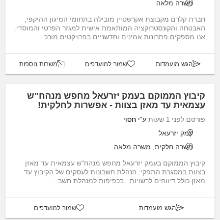
משרה מלאה
חברת קלרם מקבוצת אקרשטיין מובילה בתחומי המיגון ההיקפי,
האבטחה והקונסטרוקציה המותאמת אישית למגזר הפרטי והמוסדי.
אנו מספקים פתרונות אמינים וחדשניים בפרויקטים מורכ...
הגש מועמדות
שמור למועדפים
משרות נוספות
קיבוץ הממוקם בעמק יזרעאל מחפש מנהח"ש
עצמאית עד מאזן בצוות - אפשרות לחלקית!
פורסם לפני 1 שעות
ע"י
חסוי
עמק יזרעאל
משרה חלקית, משרה מלאה
קיבוץ הממוקם בעמק יזרעאל מחפש מנהח"ש עצמאית עד מאזן
בצוות במסגרת התפקי: הנהלת חשבונות לעסקים של הקיבוץ עד
מאזן כולל דיווחים לרשויות . בכפיפות למנהלת חשב...
הגש מועמדות
שמור למועדפים