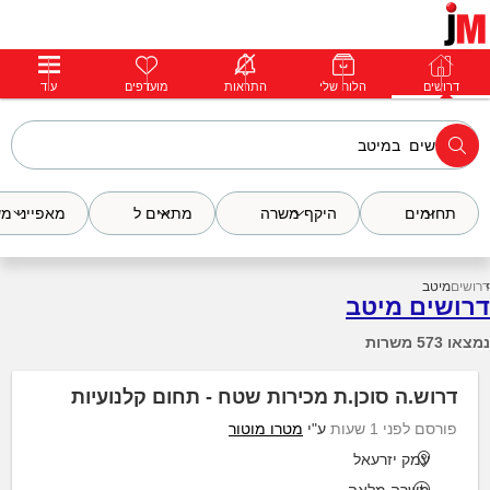
דרושים
דרושים
פרופילים
הלוח שלי
הודעות
התראות
פרימיום
מועדפים
התחבר
עוד
תחומים
היקף משרה
מתאים ל
מאפייני מ
דרושים
מיטב
דרושים מיטב
נמצאו 573 משרות
דרוש.ה סוכן.ת מכירות שטח - תחום קלנועיות
פורסם לפני 1 שעות
ע"י
מטרו מוטור
עמק יזרעאל