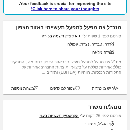
Your feedback is crucial for improving the site.
Click here to share your thoughts!
מנכ"ל /ית מפעל למפעל תעשייתי באזור הצפון
פורסם לפני 1 שעות
ע"י
גיא קוניק השמה בכירה
חדרה, טבריה, נצרת, עפולה
משרה מלאה
מנכ"ל /ית מפעל למפעל תעשייתי באזור הצפון בתחומה , התפקיד
כולל: אחריות כוללת על ביצועי ותוצאות החברה: אחריות על
התקורות הכנסות, רווחיות (EBITDA) ותזרים ...
הגש מועמדות
שמור למועדפים
משרות נוספות
מנהל/ת משרד
פורסם לפני 26 דקות
ע"י
אקרשטיין תעשיות בעמ
נוף הגליל, ציפורי