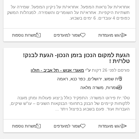
אחראי/ת על נראות המפעל. אחראי/ת על ניקיון המפעל. שמירה על
תשתיות היקפיות. אחראי/ת על השומרים והשמירה. למנהל/ת המשק
כפופים 4 עובדים. 6 ימים בשבוע.
הגש מועמדות
שמור למועדפים
משרות נוספות
הגעת למקום הנכון בזמן הנכון- הגעת לבנק!
טלר/ית !
פורסם לפני 26 דקות
ע"י
מאגרי אנוש - תל אביב - חולון
בית שמש, ירושלים, כפר כנא, ראמה
משמרות, משרה מלאה
טלר.ית פירוט המשרה: התפקיד כולל ביצוע פעולות ומתן מענה
ללקוחות קיימים של הבנק בתחומי הבנקאות השונים – עו"ש שיקים,
העברות ועוד. פעם בשבוע בפיצול ויתר ...
הגש מועמדות
שמור למועדפים
משרות נוספות