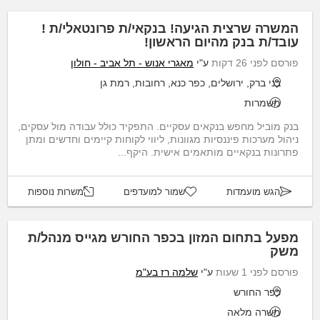
המשרה שרצית הגיעה! בנקאי/ת פרונטאלי/ת !
עובד/ת בנק מהיום הראשון!
פורסם לפני 26 דקות
ע"י
מאגרי אנוש - תל אביב - חולון
בני ברק, ירושלים, כפר כנא, רחובות, רמת גן
משמרות
בנק מוביל מחפש בנקאים עסקיים. התפקיד כולל עבודה מול עסקים,
ניהול מערכות פיננסיות מגוונות, ליווי לקוחות קיימים וחדשים ומתן
פתרונות בנקאיים מותאמים אישית. היקף...
הגש מועמדות
שמור למועדפים
משרות נוספות
מפעל בתחום המזון בכפר החורש מגייס מנהל/ת
משק
פורסם לפני 1 שעות
ע"י
שלמה רז בע"מ
כפר החורש
משרה מלאה