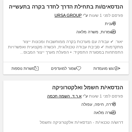
הנדסאים/ות בתחילת הדרך לחדר בקרה בתעשייה
פורסם לפני 1 שעות
ע"י
URSA GROUP
מענית
משמרות, משרה מלאה
יאור: ✔ עבודה עם מערכות בקרה ממוחשבות ומכונות ייצור
מתקדמות ✔ סביבת עבודה טכנולוגית, הכשרה מקצועית ואפשרויות
התפתחות במסגרת התפקיד: • הפעלת מערך ייצור המבוס...
הגש מועמדות
שמור למועדפים
משרות נוספות
הנדסאי/ת חשמל ואלקטרוניקה
פורסם לפני 1 שעות
ע"י
א.ר.ד. השמה חכמה
חדרה, חיפה, עפולה
משרה מלאה
דרוש/ה טכנאי/ת - הנדסאי/ת אלקטרוניקה וחשמל