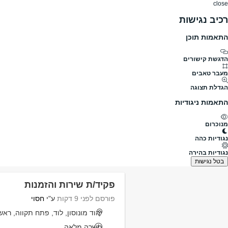
close
רכיב נגישות
התאמות תוכן
דרושים
דרושים
פרופילים
הלוח שלי
הודעו
הדגשת קישורים
מה
מעבר טאבים
הגדלת תצוגה
תחומים
היקף משרה
התאמות ניגודיות
מנוכרום
דרושים
מעש
נגודיות כהה
דרושים מעש
נגודיות בהירה
נמצאו 1,810 משרות
בטל נגישות
פקיד/ת שירות והזמנות
פורסם לפני 9 דקות
ע"י
חסוי
יהוד מונוסון, לוד, פתח תקווה, ראש
משרה מלאה