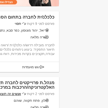
כלכלנ/ית לחברה בתחום הס
פורסם לפני 9 דקות
ע"י
חסוי
אריאל, יהוד מונוסון, כפר סבא, נת
משרה מלאה
לחברה מובילה דרוש/ה כלכלן/ית /רואה
תיאור התפקיד: ביצוע ניתוחים כלכליים ,
עבודה,תקציבים בקרות מכירות, רווח גול
הגש מועמדות
מנהל.ת פרוייקטים לחברה ת
האלקטרוניקה/הרכבות במרכז
פורסם לפני 2 דקות
ע"י
אנשים זה תוצאו
חולון, פתח תקווה, שוהם
משרה מלאה