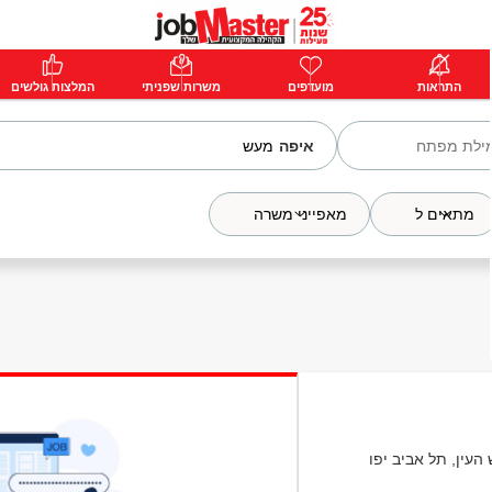
ת
התראות
פרימיום
מועדפים
התחבר
משרות שפניתי
המלצות גולשים
איפה
מתאים ל
מאפייני משרה
 העין, תל אביב יפו