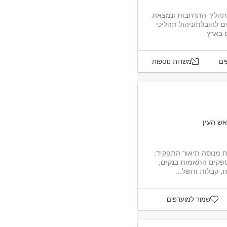
תהליך התרחבות ונמצאת
ם להובלת/ניהול תהליכי
ם בארץ
ים
משרות נוספות
אש העין
לחברה מובילה דרוש/ה מנהל/ת חשבונות מנוסה תיאור התפקיד:
ספקים התאמות בנקים,
, קבלות ותשל...
שמור למועדפים