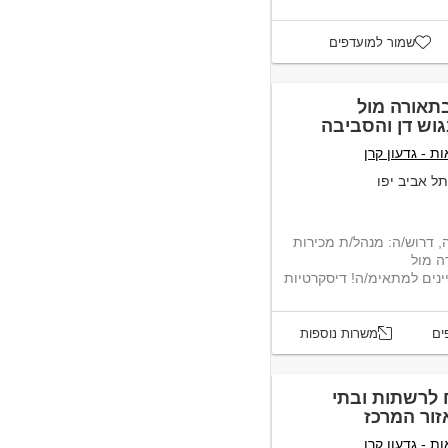
שמור למועדפים
בתאורה מול
גוש דן והסביבה
ת - גדעון קרן
ל אביב יפו
 דרוש/ה: מנהל/ת מכירות
ה מול
ינים למתאימ/ה! דיסקרטיות
ים
משרות נוספות
 לרשתות ובתי
זור המרכז
ת - גדעון קרן