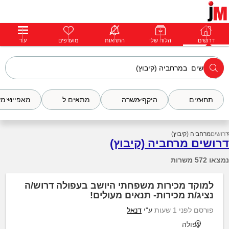
דרושים
דרושים
פרופילים
הלוח שלי
הודעות
התראות
פרימיום
מועדפים
התחבר
עוד
תחומים
היקף משרה
מתאים ל
מאפייני מ
דרושים
מרחביה (קיבוץ)
דרושים מרחביה (קיבוץ)
נמצאו 572 משרות
למוקד מכירות משפחתי היושב בעפולה דרוש/ה
נציג/ת מכירות- תנאים מעולים!
פורסם לפני 1 שעות
ע"י
דנאל
עפולה