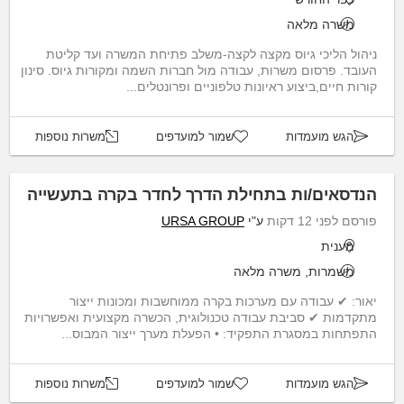
משרה מלאה
ניהול הליכי גיוס מקצה לקצה-משלב פתיחת המשרה ועד קליטת
העובד. פרסום משרות, עבודה מול חברות השמה ומקורות גיוס. סינון
קורות חיים,ביצוע ראיונות טלפוניים ופרונטלים...
הגש מועמדות
שמור למועדפים
משרות נוספות
הנדסאים/ות בתחילת הדרך לחדר בקרה בתעשייה
פורסם לפני 12 דקות
ע"י
URSA GROUP
מענית
משמרות, משרה מלאה
יאור: ✔ עבודה עם מערכות בקרה ממוחשבות ומכונות ייצור
מתקדמות ✔ סביבת עבודה טכנולוגית, הכשרה מקצועית ואפשרויות
התפתחות במסגרת התפקיד: • הפעלת מערך ייצור המבוס...
הגש מועמדות
שמור למועדפים
משרות נוספות