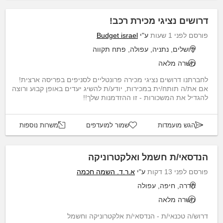
דרושים נציגי מכירת רכב!
פורסם לפני 1 שעות
ע"י
Budget israel
ירושלים, נתניה, עפולה, פתח תקווה
משרה מלאה
לחברתנו דרושים נציגי מכירה פרונטליים לסניפים בפריסה ארצית!
אם את/ה תותח/ית במכירות, יודע/ת להשיג יעדים באופן קבוע ורוצה
להגדיל את המשכורות - זו ההזדמנות שלך!!
הגש מועמדות
שמור למועדפים
משרות נוספות
הנדסאי/ת חשמל ואלקטרוניקה
פורסם לפני 13 דקות
ע"י
א.ר.ד. השמה חכמה
חדרה, חיפה, עפולה
משרה מלאה
דרוש/ה טכנאי/ת - הנדסאי/ת אלקטרוניקה וחשמל