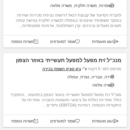
משמרות, משרה חלקית, משרה מלאה
לחברת הסיעוד של קבוצת דנאל דרוש/ה נציג/ת מכירות ושירות
במוקד משפחתי ואינטימי בעפולה למשרה חלקית גמישה ונוחה.
תנאים מעולים וביניהם: קרן השתלמות, ארוחות מסובסדות,...
הגש מועמדות
שמור למועדפים
משרות נוספות
מנכ"ל /ית מפעל למפעל תעשייתי באזור הצפון
פורסם לפני 5 דקות
ע"י
גיא קוניק השמה בכירה
חדרה, טבריה, נצרת, עפולה
משרה מלאה
מנכ"ל /ית מפעל למפעל תעשייתי באזור הצפון בתחומה , התפקיד
כולל: אחריות כוללת על ביצועי ותוצאות החברה: אחריות על
התקורות הכנסות, רווחיות (EBITDA) ותזרים ...
הגש מועמדות
שמור למועדפים
משרות נוספות