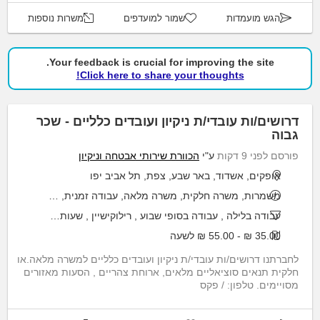
הגש מועמדות
שמור למועדפים
משרות נוספות
Your feedback is crucial for improving the site.
Click here to share your thoughts!
דרושים/ות עובדי/ת ניקיון ועובדים כלליים - שכר
גבוה
פורסם לפני 9 דקות
ע"י
הכוורת שירותי אבטחה וניקיון
אופקים, אשדוד, באר שבע, צפת, תל אביב יפו
משמרות, משרה חלקית, משרה מלאה, עבודה זמנית, פרילאנס
עבודה בלילה
,
עבודה בסופי שבוע
,
רילוקישיין
,
שעות גמישות
35.00 ₪ - 55.00 ₪ לשעה
לחברתנו דרושים/ות עובדי/ת ניקיון ועובדים כלליים למשרה מלאה.או
חלקית תנאים סוציאליים מלאים, ארוחת צהריים , הסעות מאזורים
מסויימים. טלפון: / פקס