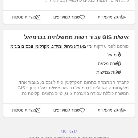
כולל חיווט רתמות וכבלים לתעשייה בטחונית. ...
הגש מועמדות
שמור למועדפים
משרות נוספות
איש/ת GIS עבור רשות ממשלתית בכרמיאל
פורסם לפני 6 דקות
ע"י
גאו דע ניהול ומידע, מקרקעין ונכסים בע"מ
כרמיאל
משרה מלאה
שעות גמישות
לחברה המתמחה בתחום המקרקעין וניהול נכסים, בעבור אחד
מלקוחותיה הגדולים בכרמיאל דרוש/ה איש/ת בעל ניסיון ב GIS,
המשרה כוללת עבודה במערכת GIS, טיוב נתונים וקליטת נת...
הגש מועמדות
שמור למועדפים
משרות נוספות
10
...
3
2
1
המשרות באתר מיועדות לנשים וגברים כאחד