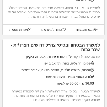
משרה מלאה
לחברת JABIL SHEMER דרוש/ה מרכיב/ה מכאני/ת. התפקיד כולל
הרכבות מכאניות של מכלולים שלמים ותתי-מכלולים. עבודה על פי
שרטוטים ונוהל עבודה. עבודה בתנאי לחץ, דורשת ...
הגש מועמדות
שמור למועדפים
משרות נוספות
למשרד הבטחון ובסיסי צה"ל דרושים חצרן /ית -
שכר גבוה
פורסם לפני 9 דקות
ע"י
הכוורת שירותי אבטחה וניקיון
אופקים, הרצליה, צפת, תל אביב יפו
משמרות, משרה חלקית, משרה מלאה, עבודה זמנית, פרילאנס
עבודה בסופי שבוע
,
שעות גמישות
36.00 ₪ - 50.00 ₪ לשעה
למשרד הבטחון ובסיסי צה"ל דרושי/ות חצרן /ית לעבודה במשרה
מלאה. במסגרת התפקיד אחריות על טיפוח ונראות מתחמים .
עבודה בוקר / צהרים . תנאים סוציאלים מלאים + ...