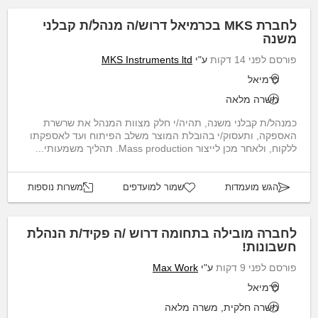
לחברת MKS בכרמיאל דרוש/ה מנהל/ת קבלני
משנה
פורסם לפני 14 דקות
ע"י
MKS Instruments ltd
כרמיאל
משרה מלאה
כמנהל/ת קבלני משנה, תהיה/י חלק מצוות המנהל את שרשרת
האספקה, ותעסוק/י בהובלת המוצר משלב הפיתוח ועד לאספקתו
ללקוח, ולאחר מכן לייצור Mass production. תהליך משמעותי...
הגש מועמדות
שמור למועדפים
משרות נוספות
לחברה מובילה בתחומה דרוש /ה פקיד/ת הנהלת
חשבונות!
פורסם לפני 9 דקות
ע"י
Max Work
כרמיאל
משרה חלקית, משרה מלאה