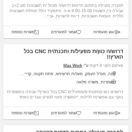
לחברה מובילה בתחום הדפוס דרוש/ה מנהל /ת חשבונות סוג 1+2.
עבודה בין השעות 8:00-15:00 א-ה. התפקיד כולל הנהלת חשבונות
כללית, הוצאת חשבוניות, דיווח לרשויות, גביי...
הגש מועמדות
שמור למועדפים
משרות נוספות
דרוש/ה כוון/ת מפעיל/ת ותכנת/ית CNC בכל
הארץ!!
פורסם לפני 9 דקות
ע"י
Max Work
יבנה, מגדל העמק, מעלות תרשיחא, פתח תקווה, קריית חיים
משמרות, משרה מלאה
דרושים כוונים/תכנתים/מפעילים CNC בכל הארץ!! עבודה במשמרות
בוקר עם אפשרות ללילות. *המשרה פונה לנשים וגברים כאחד
הגש מועמדות
שמור למועדפים
משרות נוספות