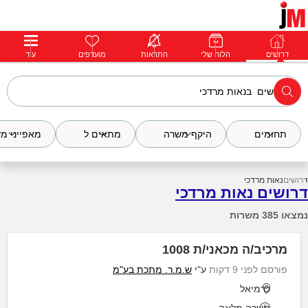
דרושים
דרושים
פרופילים
הלוח שלי
הודעות
התראות
פרימיום
מועדפים
התחבר
עוד
תחומים
היקף משרה
מתאים ל
מאפייני מ
דרושים
נאות מרדכי
דרושים נאות מרדכי
נמצאו 385 משרות
מרכיב/ה מכאני/ת 1008
פורסם לפני 9 דקות
ע"י
ש.מ.ר. מתכת בע"מ
כרמיאל