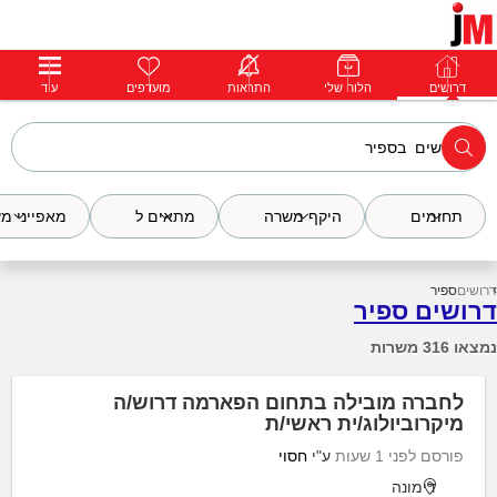
דרושים
דרושים
פרופילים
הלוח שלי
הודעות
התראות
פרימיום
מועדפים
התחבר
עוד
תחומים
היקף משרה
מתאים ל
מאפייני מ
דרושים
ספיר
דרושים ספיר
נמצאו 316 משרות
לחברה מובילה בתחום הפארמה דרוש/ה
מיקרוביולוג/ית ראשי/ת
פורסם לפני 1 שעות
ע"י
חסוי
דימונה