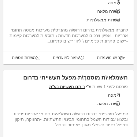
דימונה
משרה מלאה
משרות ממשלתיות
לחברה ממשלתית בדרום דרוש\ה מהנדס\ת מערכות מנוסה תחומי
אחריות: -אפיון צרכים למערכות חדשות \ תוספות למערכות קיימות.
-יישום פתרונות פנימיים \ ליווי יישום פתרונו...
הגש מועמדות
שמור למועדפים
משרות נוספות
חשמלאי\ת מוסמך\ת-מפעל תעשייתי בדרום
פורסם לפני 1 שעות
ע"י
רותם תעשיות בע"מ
דימונה
משרה מלאה
למפעל תעשייתי בדרום דרוש\ה חשמלאי\ת תחומי אחריות •ריכוז
וביצוע עבודות חשמל בתחומי הבינוי והתשתיות. •תחזוקה, תיקון
וטיפול בציוד חשמלי מגוון. •איתור וטיפול ...