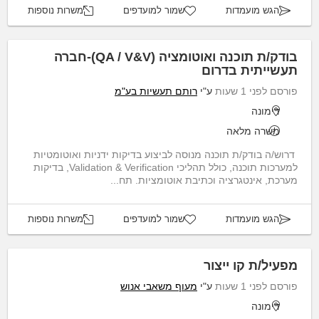
הגש מועמדות
שמור למועדפים
משרות נוספות
בודק/ת תוכנה ואוטומציה (QA / V&V)-חברה
תעשייתית בדרום
פורסם לפני 1 שעות
ע"י
רותם תעשיות בע"מ
דימונה
משרה מלאה
דרוש/ה בודק/ת תוכנה מנוסה לביצוע בדיקות ידניות ואוטומטיות
למערכות תוכנה, כולל תהליכי Validation & Verification, בדיקות
מערכת, אינטגרציה וכתיבת אוטומציות. תח...
הגש מועמדות
שמור למועדפים
משרות נוספות
מפעיל/ת קו ייצור
פורסם לפני 1 שעות
ע"י
מעוף משאבי אנוש
דימונה