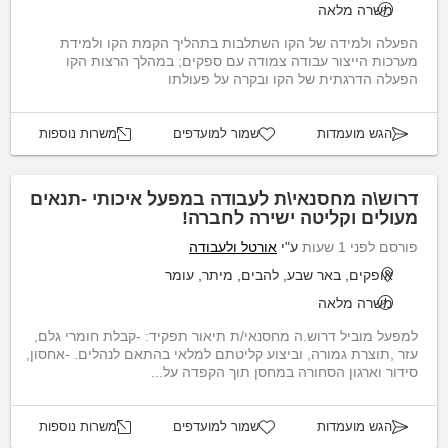
משרה מלאה
הפעלה ולמידה של הקו השתלבות בתהליך הקמת הקו ולמידת
מערכות הייצור עבודה צמודה עם ספקים; במהלך הרצות הקו
הפעלה הדרגתית של הקו ובקרה על פעולתו
הגש מועמדות
שמור למועדפים
משרות נוספות
דרוש\ה מחסנאי\ת לעבודה במפעל איכותי -תנאים
מעולים וקליטה ישירה לחברה!
פורסם לפני 1 שעות
ע"י
אורטל ולעבודה
אופקים, באר שבע, להבים, מיתר, עומר
משרה מלאה
למפעל מוביל דרוש.ה מחסנאי/ת תיאור תפקיד: -קבלת חומרי גלם,
עזר ,תוצרת גמורה, וביצוע קליטתם למלאי בהתאם לנהלים. -אחסון,
סידור וארגון הסחורה במחסן תוך הקפדה על...
הגש מועמדות
שמור למועדפים
משרות נוספות