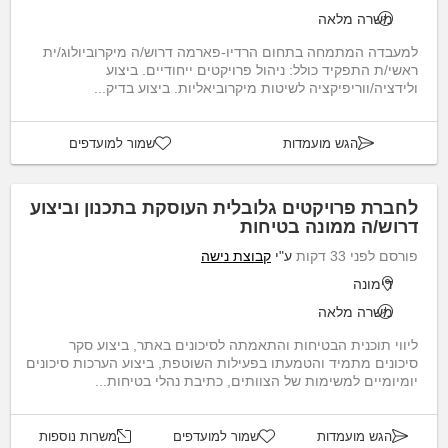
משרה מלאה
למעבדה המתמחה בתחום הרדיו-פארמה דרוש/ה מיקרוביולוג/ית
ראשי/ת התפקיד כולל: ניהול פרויקטים ייחודיים. ביצוע
ולידציה/ווריפיקציה לשיטות מיקרוביאליות. ביצוע בדיק...
הגש מועמדות
שמור למועדפים
לחברת פרויקטים גלובלית העוסקת בתכנון וביצוע
דרוש/ה ממונה בטיחות
פורסם לפני 33 דקות
ע"י
קבוצת נישה
דימונה
משרה מלאה
ליווי תוכנית הבטיחות והתאמתה לסיכונים באתר, ביצוע סקר
סיכונים מתמיד והטמעתו בפעילות השוטפת, ביצוע הערכות סיכונים
יומיומיים למשימות של הצוותים, כתיבת נהלי בטיחות...
הגש מועמדות
שמור למועדפים
משרות נוספות