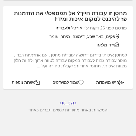
מחסן זו עבודת חייך? אל תפספס/י את הזדמנות
פז להיכנס למקום איכות ומידי!
פורסם לפני 26 דקות
ע"י
אורטל ולעבודה
אופקים, באר שבע, דימונה, מיתר, עומר
משרה מלאה
למחסן איכותי בדרום דרוש\ה עובד\ת מחסן , עם אחראיות רבה ,
מוסר עבודה גבוה לעבודה במקום עבודה לטווח ארוך ולהיות חלק
מצוות איכותי. תחומי אחריות: •קבלת סחורה וקלי...
הגש מועמדות
שמור למועדפים
משרות נוספות
10
...
3
2
1
המשרות באתר מיועדות לנשים וגברים כאחד