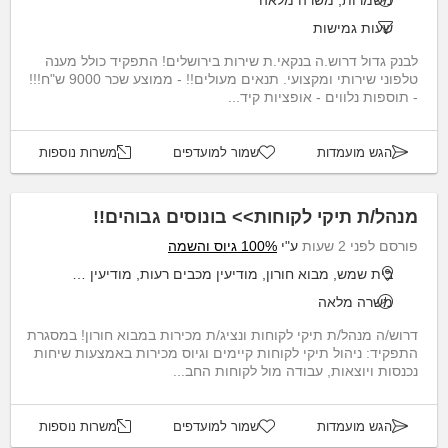
משמרות, משרה מלאה
שעות גמישות
לבנק גדול דרוש.ה בנקאי.ת שירות בירושלים! התפקיד כולל מענה
טלפוני שירותי ומקצועי. תנאים מעולים!! - ממוצע שכר 9000 ש"ח!!!
- תוספות נלווים - אופציות קיד...
הגש מועמדות
שמור למועדפים
משרות נוספות
מנהל/ת תיקי לקוחות>> בונוסים גבוהים!!
פורסם לפני 2 שעות
ע"י
100% גיוס והשמה
בית שמש, מבוא חורון, מודיעין מכבים רעות, מודיעין עילית
משרה מלאה
דרוש/ה מנהל/ת תיקי לקוחות ונציג/ת מכירות במבוא חורון! במסגרת
התפקיד: ניהול תיקי לקוחות קיימים וגיוס מכירות באמצעות שיחות
נכנסות ויוצאות, עבודה מול לקוחות החב...
הגש מועמדות
שמור למועדפים
משרות נוספות