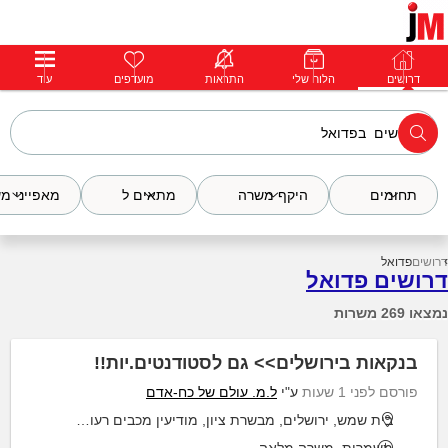
דרושים
דרושים
פרופילים
הלוח שלי
הודעות
התראות
פרימיום
מועדפים
התחבר
עוד
תחומים
היקף משרה
מתאים ל
מאפייני מ
דרושים
פדואל
דרושים פדואל
נמצאו 269 משרות
בנקאות בירושלים>> גם לסטודנטים.יות!!
פורסם לפני 1 שעות
ע"י
ל.מ. עולם של כח-אדם
בית שמש, ירושלים, מבשרת ציון, מודיעין מכבים רעות, מעלה אדומים