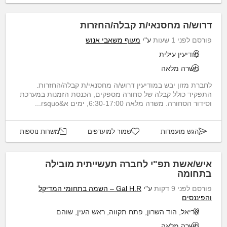
דרוש/ה מחסנאי/ת קבלה/החזרות
פורסם לפני 1 שעות
ע"י
מעוף משאבי אנוש
מודיעין עילית
משרה מלאה
לחברת מזון יבש במודיעין דרוש/ה מחסנאי/ת קבלה/החזרות.
התפקיד כולל קבלה של סחורה מספקים, הכנסת הזמנות במערכת
וסידור הסחורה. משרה מלאה 6:30-17:00, ימים א&rsquo...
הגש מועמדות
שמור למועדפים
משרות נוספות
איש/אשת תפ"י לחברה תעשייתית מובילה
בתחומה
פורסם לפני 9 דקות
ע"י
Gal H.R – השמה בתחומי המדיקל
והפיננסים
אריאל, הוד השרון, פתח תקווה, ראש העין, שוהם
משרה מלאה