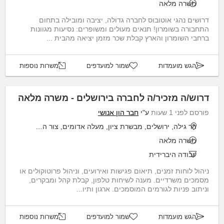
משרה מלאה
דרושים נהגי אוטובוס לחברה גדולה, יציבה ומובילה בתחום
התחבורה בשומרון! תנאים מעולים ומשופרים: נסיעות מגוונות
ברחבי השומרון והארץ קבלת שכר מזמן יציאה מהבית ...
הגש מועמדות
שמור למועדפים
משרות נוספות
דרוש/ה מזכיר/ה לחברה בירושלים - משרה מלאה
פורסם לפני 1 שעות
ע"י
חבר הון אנושי
הר גילה, ירושלים, מבשרת ציון, מעלה אדומים, צור הדסה
משרה מלאה
עבודה היברידית
ניהול לוחות זמנים, תיאום פגישות ואירועים, וניהול פרוטוקולים או
מסמכים משרדיים. מענה לשיחות טלפון, קבלת קהל ומבקרים,
וניתוב פניות לגורמים המוסמכים. ארגון ותיו...
הגש מועמדות
שמור למועדפים
משרות נוספות