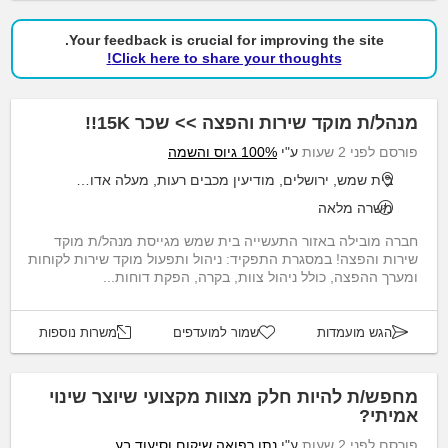
Your feedback is crucial for improving the site.
Click here to share your thoughts!
מנהל/ת מוקד שירות והפצה >> שכר 15K!!
פורסם לפני 2 שעות
ע"י
100% גיוס והשמה
בית שמש, ירושלים, מודיעין מכבים רעות, מעלה אדומים, קריית גת
משרה מלאה
חברה מובילה באזור התעשייה בית שמש מגייסת מנהל/ת מוקד
שירות והפצה! במסגרת התפקיד: ניהול ותפעול מוקד שירות לקוחות
ומערך ההפצה, כולל ניהול צוות, בקרה, הפקת דוחות...
הגש מועמדות
שמור למועדפים
משרות נוספות
מחפש/ת להיות חלק מצוות מקצועי שיוצר שינוי
אמיתי?
פורסם לפני 2 שעות
ע"י
נתן רפואה שיקום וסיעוד בע