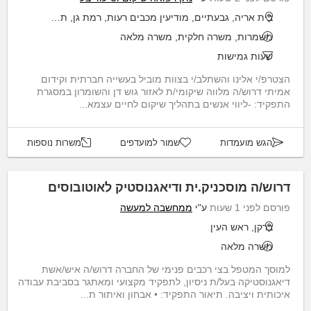
בית אריה, גבעתיים, מודיעין מכבים רעות, רמת גן, תל אביב יפו
משמרות, משרה חלקית, משרה מלאה
שעות גמישות
הצטרפ/י אלינו והשתלב/י בצוות מוביל בעשייה חברתית וקידום
אמיתי דרוש/ה מלווה שיקומי/ת לאזור גוש דן והשומרון במסגרת
התפקיד: -ליווי אנשים בתהליך שיקום לחיים עצמא...
הגש מועמדות
שמור למועדפים
משרות נוספות
דרוש/ה מוסכניק.ית ודיאגנוסטיק לאוטובוסים
פורסם לפני 1 שעות
ע"י
ממחשבה למעשה
ברקן, ראש העין
משרה מלאה
למוסך המטפל בצי רכבים פנימי של החברה דרוש/ה איש/אשת
דיאגנוסטיקה בעל/ת ניסיון, לתפקיד מקצועי ומאתגר בסביבת עבודה
איכותית ויציבה. תיאור התפקיד: • אבחון ואיתור ת...