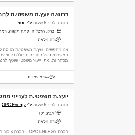
דרוש.ה יועץ.ת משפטי.ת לחב
פורסם לפני 5 שעות
ע"י
חסוי
בני ברק, הרצליה, פתח תקווה, רמת 
משרה מלאה
אנו מחפשים יועץ/ת משפטי/ת מנוסה ל
המשפטית של החברה, הכוללת ליווי עס
מסחריות, מתן ייעוץ משפטי שוטף להנה
הגש מועמדות
יועצ.ת משפטי.ת לענייני ממש
פורסם לפני 5 שעות
ע"י
OPC Energy
תל אביב יפו
משרה מלאה
חברת OPC ENERGY , חבר