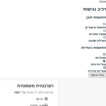
close
רכיב נגישות
התאמות תוכן
דרושים
דרושים
פרופילים
הלוח שלי
הודעו
הדגשת קישורים
מה
מעבר טאבים
הגדלת תצוגה
תחומים
היקף משרה
התאמות ניגודיות
מנוכרום
דרושים
יועץ משפטי
נגודיות כהה
דרושים יועץ משפטי
נגודיות בהירה
נמצאו 32 משרות
בטל נגישות
רפרנט/ית משפט/ית
פורסם לפני 3 שעות
ע"י
חסוי
בני עייש
משרה מלאה