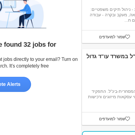
 - ניהול תיקים משפטיים:
ה, מעקב ובקרה - עבודה
 ח...
שמור למועדפים
We found 32 jobs for ליועץ מש
ל במשרד עו"ד גדול
t jobs directly to your email? Turn on
ch. It's completely free :-)
ete Alerts
מסחרית-בינ"ל. התפקיד
י עסקאות מיזוגים ורכישות
שמור למועדפים