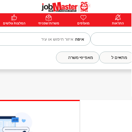
ת
התראות
פרימיום
מועדפים
התחבר
משרות שפניתי
המלצות גולשים
איפה
מתאים ל
מאפייני משרה