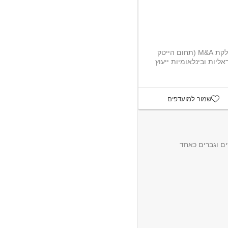
פירמת עו"ד מובילה מחפשת עו"ד למחלקת M&A (תחום הייטק
ראליות ובינלאומיות ייעוץ
שמור למועדפים
ם וגברים כאחד