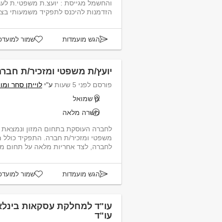
והחשמל מגייסת : יועצ.ת משפטי.ת לעני
הזדמנות להיכנס לתפקיד משמעותי בצוות
הגש מועמדות
שמור למועדפ
יועץ/ת משפטי ומזכיר/ת חברה
פורסם לפני 5 שעות
ע"י
לוייתן סחר ומ
גן שמואל
משרה מלאה
לחברה העוסקת בתחום המזון ונמצאת ב
משפטי ומזכיר/ת חברה. התפקיד כולל מ
לחברה, לצד אחריות מלאה על תחום מזכ
הגש מועמדות
שמור למועדפ
עו"ד