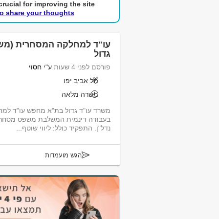
rucial for improving the site.
to share your thoughts!
עו"ד למחלקה המסחרית (משו
גדול
פורסם לפני 4 שעות
ע"י
חסוי
תל אביב יפו
משרה מלאה
משרד עו"ד גדול בת"א מחפש עו"ד למ
בעבודה דינמית המשלבת משפט מסחרי 
נדל"ן. התפקיד כולל: ליווי שוטף...
הגש מועמדות