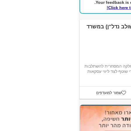
Your feedback is c
Click here 
לב נדל"ן) במשרד
חלקה המסחרית להשתלבות
שוטף לצד ליווי עסקאות
שמור למועדפים