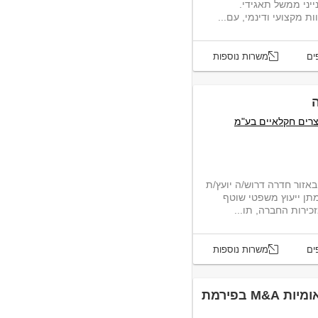
יני ממשל תאגידי.
 מקצועי ודינמי, עם...
ים
משרות נוספות
וצרים חקלאיים בע"מ
אזור חדרה דרוש/ה יועץ/ת
תן ייעוץ משפטי שוטף
ירות החברה, תו...
ים
משרות נוספות
עו"ד למחלקת עסקאות בינלאומיות M&A בפירמת