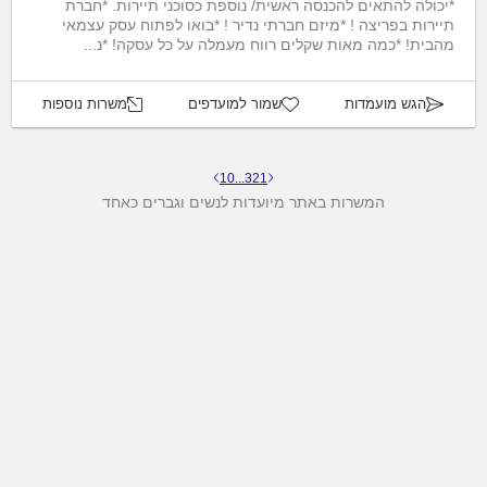
*יכולה להתאים להכנסה ראשית/ נוספת כסוכני תיירות. *חברת
תיירות בפריצה ! *מיזם חברתי נדיר ! *בואו לפתוח עסק עצמאי
מהבית! *כמה מאות שקלים רווח מעמלה על כל עסקה! *נ...
הגש מועמדות
שמור למועדפים
משרות נוספות
10
...
3
2
1
המשרות באתר מיועדות לנשים וגברים כאחד