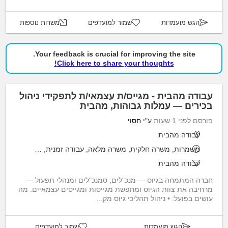
הגש מועמדות
שמור למועדפים
משרות נוספות
Your feedback is crucial for improving the site.
Click here to share your thoughts!
עבודה מהבית - מגייס/ת עצמאי/ת לתפקידי ניהול
בכירים — עמלות גבוהות, מהבית
פורסם לפני 1 שעות
ע"י
חסוי
עבודה מהבית
משמרות, משרה חלקית, משרה מלאה, עבודה זמנית, פרילאנס
עבודה מהבית
חברה המתמחה בגיוס — מנכ"לים, סמנכ"לים ומנהלי תפעול —
מרחיבה את צוות הגיוס ומחפשת מגייסות ומגייסים עצמאיים. מה
עושים בפועל: • ניהול תהליכי גיוס מק...
הגש מועמדות
שמור למועדפים