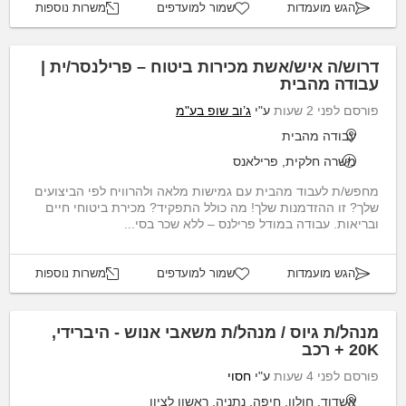
הגש מועמדות
שמור למועדפים
משרות נוספות
דרוש/ה איש/אשת מכירות ביטוח – פרילנסר/ית |
עבודה מהבית
פורסם לפני 2 שעות
ע"י
ג’וב שופ בע"מ
עבודה מהבית
משרה חלקית, פרילאנס
מחפש/ת לעבוד מהבית עם גמישות מלאה ולהרוויח לפי הביצועים
שלך? זו ההזדמנות שלך! מה כולל התפקיד? מכירת ביטוחי חיים
ובריאות. עבודה במודל פרילנס – ללא שכר בסי...
הגש מועמדות
שמור למועדפים
משרות נוספות
מנהל/ת גיוס / מנהל/ת משאבי אנוש - היברידי,
20K + רכב
פורסם לפני 4 שעות
ע"י
חסוי
אשדוד, חולון, חיפה, נתניה, ראשון לציון