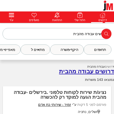
דרושים
דרושים
פרופילים
הלוח שלי
הודעות
התראות
פרימיום
מועדפים
התחבר
עוד
תחומים
היקף משרה
מתאים ל
מאפייני מ
דרושים
עבודה מהבית
דרושים עבודה מהבית
נמצאו 143 משרות
נציג/ת שירות לקוחות טלפוני .בירשלים -עבודה
מהבית הגעה למוקד רק להכשרה
פורסם לפני 5 דקות
ע"י
זמיר - שירותי כח אדם
ירושלים, נתניה