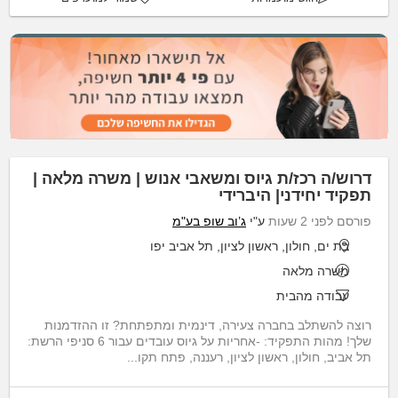
דרוש/ה רכז/ת גיוס ומשאבי אנוש | משרה מלאה |
תפקיד יחידני| היברידי
פורסם לפני 2 שעות
ע"י
ג’וב שופ בע"מ
בת ים, חולון, ראשון לציון, תל אביב יפו
משרה מלאה
עבודה מהבית
רוצה להשתלב בחברה צעירה, דינמית ומתפתחת? זו ההזדמנות
שלך! מהות התפקיד: -אחריות על גיוס עובדים עבור 6 סניפי הרשת:
תל אביב, חולון, ראשון לציון, רעננה, פתח תקו...