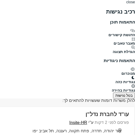
close
רכיב נגישות
התאמות תוכן
דרושים
דרושים
פרופילים
הלוח שלי
הודעו
דרושים
מרחב מוגן יביל בע"מ
מרחב מוגן יביל בע"מ דרושים
הדגשת קישורים
מעבר טאבים
גודל חברה
לא צויין
הגדלת תצוגה
תעשייה
פרופיל חברה
התאמות ניגודיות
מנוכרום
לא מצאנו משרות רלוונטיות בחברת: מרחב מו
נגודיות כהה
נגודיות בהירה
בטל נגישות
להלן משרות דומות שעשויות להתאים לך:
עו"ד לחברת נדל"ן
פורסם לפני 2 דקות
ע"י
Insite-HR
אור יהודה, חדרה, פתח תקווה, רעננה, תל אביב יפו