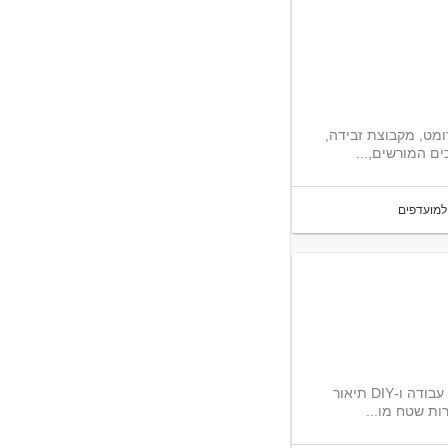
ומט, מקבוצת זבידה,
ים המורשים,...
למועדפים
חברת פרומט מגייסת סוכני מכירות לשני תחומים: שמנים וחומרי סיכה כלי עבודה ו-DIY תיאור
ות שטח מו...