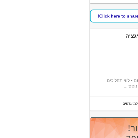
Click here to shar
גציה
• ניהול מזכירות חברה • סיכום ישיבות דירקטוריון וועדותיו ותמיכה בפעילותם • לווי תהליכים
למועדפים