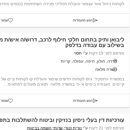
לקוחות ניהול אזור עצמאי והובלת תהליכי מכירה השתתפות בכנסים והדרכות
הגש מועמדות
שמור 
ליבואן ותיק בתחום חלקי חילוף לרכב, דרוש/ה איש/ת 
בשילוב עם עבודה בדלפק
פורסם לפני 19 דקות
ע"י
חסוי
חדרה, חולון, חיפה, עפולה, קריות
משרה מלאה
קיימים. העבודה בימים א’-ה’ במשרה מלאה. תנאים מעולים למתאימ...
הגש מועמדות
שמור 
עורכי/ות דין בעלי ניסיון בנזיקין וביטוח להשתלבות בתפ
פורסם לפני 21 דקות
ע"י
נורית כנורי שרותי השמה בביטוח