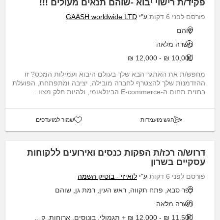
פקיד/ת רישוי יבוא -שוהם תנאים מעולים !!!
פורסם לפני 6 דקות
ע"י
GAASH worldwide LTD
שוהם
משרה מלאה
10,000 ₪ - 12,000 ₪
מחפש/ת את האתגר הבא שלך בעולם היבוא ועמילות המכס? זו
ההזדמנות שלך להצטרף לחברה מובילה, יציבה ומתפתחת, הפועלת
בחזית תחום ה-E-commerce הבינלאומי, ולהיות חלק מצוו...
הגש מועמדות
שמור למועדפים
דרוש/ה רכז/ת הפקות כנסים ואירועים ללקוחות
עסקיים בשרון
פורסם לפני 6 דקות
ע"י
לואיזי - בוטיק השמה
כפר סבא, פתח תקווה, ראש העין, רמת גן, שוהם
משרה מלאה
11,500 ₪ - 12,000 ₪ + תגמולי, בונוסים, ארוחות, קה"ש, נסיעות