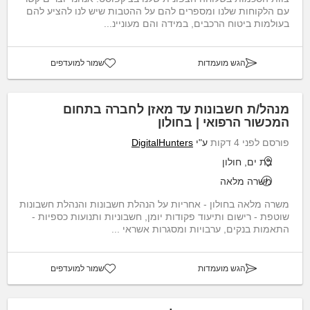
עם הלקוחות שלנו ומספרים להם על ההטבות שיש לנו להציע להם
בעולמות ביטוח הרכבים, במידה והם מעוניינ...
הגש מועמדות
שמור למועדפים
מנהל/ת חשבונות עד מאזן לחברה בתחום
המכשור הרפואי | בחולון
פורסם לפני 4 דקות
ע"י
DigitalHunters
בת ים, חולון
משרה מלאה
משרה מלאה בחולון - אחריות על הנהלת חשבונות והנהלת חשבונות
שוטפת - רישום ותיעוד פקודות יומן, חשבוניות ותנועות כספיות -
התאמות בנקים, ערבויות ומסגרות אשראי ...
הגש מועמדות
שמור למועדפים