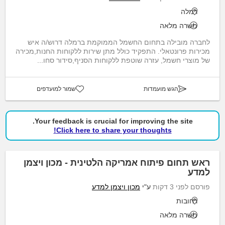
רמלה
משרה מלאה
לחברה מובילה בתחום החשמל הממוקמת ברמלה דרוש/ה איש
מכירות פרונטאלי. התפקיד כולל מתן שירות ללקוחות החנות,מכירה
של מוצרי חשמל, עזרה שוטפת ללקוחות הסניף,סידור סחו...
הגש מועמדות
שמור למועדפים
Your feedback is crucial for improving the site.
Click here to share your thoughts!
ראש תחום פיתוח אמריקה הלטינית - מכון ויצמן
למדע
פורסם לפני 3 דקות
ע"י
מכון ויצמן למדע
רחובות
משרה מלאה