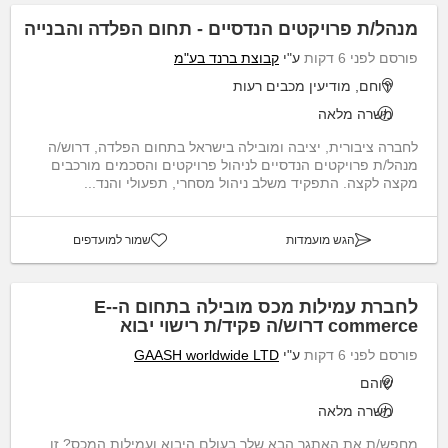
מנהל/ת פרויקטים הנדסיים - תחום הפלדה והבנייה
פורסם לפני 6 דקות
ע"י
קבוצת ברנד בע"מ
ירוחם, מודיעין מכבים רעות
משרה מלאה
לחברה ציבורית, יציבה ומובילה בישראל בתחום הפלדה, דרוש/ה
מנהל/ת פרויקטים הנדסיים לניהול פרויקטים והסכמים מורכבים
מקצה לקצה. התפקיד משלב ניהול מסחרי, תפעולי והנד...
הגש מועמדות
שמור למועדפים
לחברת עמילות מכס מובילה בתחום ה-E-
commerce דרוש/ה פקיד/ת רישוי יבוא
פורסם לפני 6 דקות
ע"י
GAASH worldwide LTD
שוהם
משרה מלאה
מחפש/ת את האתגר הבא שלך בעולם היבוא ועמילות המכס? זו