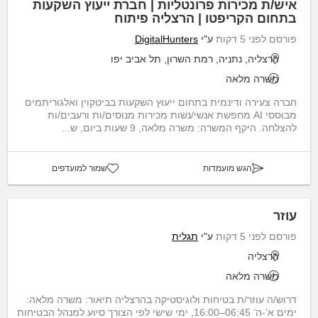
איש/ת מכירות פרונטליות | חברת ייעוץ השקעות
בתחום הקריפטו | הרצליה פיתוח
פורסם לפני 5 דקות
ע"י
DigitalHunters
הרצליה, נתניה, רמת השרון, תל אביב יפו
משרה מלאה
חברה צעירה ודינמית בתחום ייעוץ השקעות בביטקוין ואלגוריתמים
מבוססי AI מחפשת אנשי/נשות מכירות מנוסים/ות ורעבים/ות
להצלחה. היקף המשרה: משרה מלאה, 9 שעות ביום, ש...
הגש מועמדות
שמור למועדפים
עוזר
פורסם לפני 5 דקות
ע"י
תגלית
הרצליה
משרה מלאה
דרוש/ה עוזר/ת בטיחות ולוגיסטיקה בהרצליה תיאור: משרה מלאה:
ימים א’-ה’ 06:45–16:00, ימי שישי לפי הצורך סיוע למנהל הבטיחות