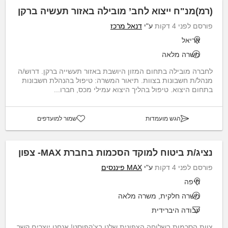
(רמ)מנ"ח ייצוא לחב’ מובילה באזור תעשיה ברקן
פורסם לפני 4 דקות
ע"י
דנאל מרכז
אריאל
משרה מלאה
לחברה מובילה בתחום המזון היושבת באזור תעשייה ברקן. דרוש/ה
מנהל/ת חשבונות בצוות. תיאור המשרה: טיפול בהנהלת חשבונות
בתחום היצוא. טיפול בהליך היצוא עמילי מכס, חברו...
הגש מועמדות
שמור למועדפים
נציג/ת ביטוח למוקד הסכמות בחברת MAX- צפון
פורסם לפני 4 דקות
ע"י
MAX פיננסים
חיפה
משרה חלקית, משרה מלאה
עבודה היברידית
צוות הסכמות בשלוחה הצפונית שלנו בצ’קפוסט! אנחנו יוצרים קשר