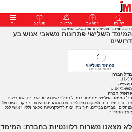
דרושים
דרושים
פרופילים
הלוח שלי
הודעות
התראות
פרימיום
מועדפים
התחבר
עוד
דרושים
המימד השלישי פתרונות משאבי אנוש בע
המימד השלישי פתרונות משאבי אנוש בע
דרושים
גודל חברה
11-50
תעשייה
משאבי אנוש
פרופיל חברה
חב’ המימד השלישי מתמחה בניהול תהליכי גיוס עבור ארגונים המחפשים
פתרונות יצירתיים ולא קונבנציונליים. אנו מתמחים באיתור ממוקד ובגיוס של
מנהלים ועובדים בכירים, תוך מחוייבות לדיסקרטיות מלאה ולליווי אישי לכל
אורך התהליך.
לא מצאנו משרות רלוונטיות בחברת: המימד