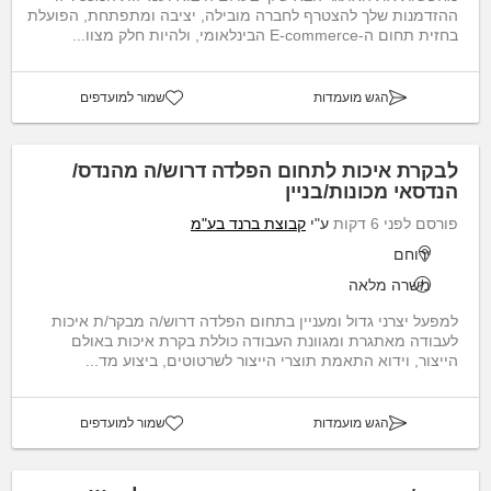
ההזדמנות שלך להצטרף לחברה מובילה, יציבה ומתפתחת, הפועלת
בחזית תחום ה-E-commerce הבינלאומי, ולהיות חלק מצוו...
הגש מועמדות
שמור למועדפים
לבקרת איכות לתחום הפלדה דרוש/ה מהנדס/
הנדסאי מכונות/בניין
פורסם לפני 6 דקות
ע"י
קבוצת ברנד בע"מ
ירוחם
משרה מלאה
למפעל יצרני גדול ומעניין בתחום הפלדה דרוש/ה מבקר/ת איכות
לעבודה מאתגרת ומגוונת העבודה כוללת בקרת איכות באולם
הייצור, וידוא התאמת תוצרי הייצור לשרטוטים, ביצוע מד...
הגש מועמדות
שמור למועדפים