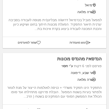
כרמיאל
משרה מלאה
למפעל מוביל בכרמיאל דרוש/ה מבליטן/ית מנוסה לעבודה בסביבה
יצרנית תיאור התפקיד: הפעלת מכונות חיתוך בחוט ושיקוע כיוון
והכנת המכונה לעבודה ביצוע בקרת איכות בת...
הגש מועמדות
שמור למועדפים
הנדסאי/ מהנדס מכונות
פורסם לפני 6 דקות
ע"י
חסוי
באר שבע, דימונה
משרה מלאה
התפקיד הינו תפקיד משרדי + כניסה לאולמות הייצור על מנת לעזור
ולפתור בעיות בשטח המפעל . הובלת פרויקט מתחילתו ועד סופו
הכולל את הממשק הסופי עם המתקינים בשטח ( הרכ...