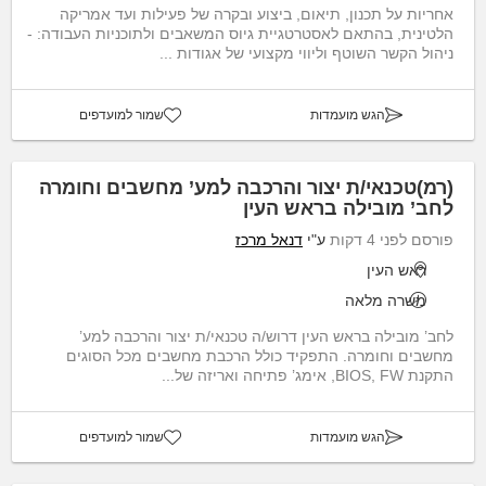
אחריות על תכנון, תיאום, ביצוע ובקרה של פעילות ועד אמריקה
הלטינית, בהתאם לאסטרטגיית גיוס המשאבים ולתוכניות העבודה: -
ניהול הקשר השוטף וליווי מקצועי של אגודות ...
הגש מועמדות
שמור למועדפים
(רמ)טכנאי/ת יצור והרכבה למע’ מחשבים וחומרה
לחב’ מובילה בראש העין
פורסם לפני 4 דקות
ע"י
דנאל מרכז
ראש העין
משרה מלאה
לחב’ מובילה בראש העין דרוש/ה טכנאי/ת יצור והרכבה למע’
מחשבים וחומרה. התפקיד כולל הרכבת מחשבים מכל הסוגים
התקנת BIOS, FW, אימג’ פתיחה ואריזה של...
הגש מועמדות
שמור למועדפים