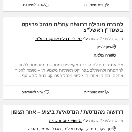
הגש מועמדות
שמור למועדפים
לחברה מובילה דרוש/ה עוזר/ת מנהל פרויקט
בשפד"ן ראשל"צ
פורסם לפני 2 שעות
ע"י
טי. ג’י. דבליו אחזקות בע"מ
ראשון לציון
משרה מלאה
אם אתם בתחילת הדרך המקצועית ומחפשים הזדמנות ללמוד,
להתפתח ולהשתלב בפרויקט תשתיות משמעותי – נשמח להכיר
אתכם. תחומי אחריות: • ליווי מנהל הפרויקט בניהול השוטף ...
הגש מועמדות
שמור למועדפים
דרוש/ה מהנדס/ת / הנדסאי/ת ביצוע – אזור הצפון
פורסם לפני 2 שעות
ע"י
FindU גיוס והשמה
זכרון יעקב, חיפה, יקנעם עילית, מגדל העמק, נהריה