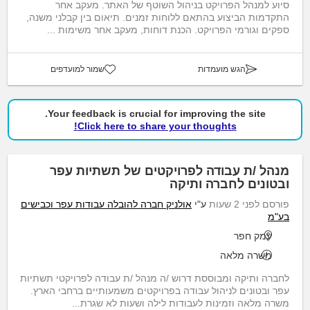
סיוע למנהל הפרויקט בניהול השוטף של האתר. מעקב אחר
התקדמות הביצוע בהתאם ללוחות זמנים. תיאום בין קבלני משנה,
ספקים וגורמי הפרויקט. הכנת דוחות, מעקב אחר משימות ...
הגש מועמדות
שמור למועדפים
Your feedback is crucial for improving the site.
Click here to share your thoughts!
מנהל /ת עבודה לפרויקטים של תשתיות עפר
ובטונים לחברה ותיקה
פורסם לפני 2 שעות
ע"י
אולניק חברה להובלה עבודות עפר וכבישים
בע"מ
עמק חפר
משרה מלאה
לחברה ותיקה ומבוססת דרוש /ה מנהל /ת עבודה לפרויקטי תשתיות
עפר ובטונים לניהול עבודה בפרויקטים משמעותיים ברחבי הארץ.
משרה מלאה וזמינות לעבודות לילה ושעות לא שגרת...