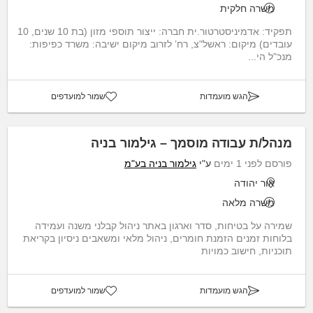
משרה חלקית
תפקיד: אדמיניסטרטור.ית חברה: ייצור תוספי מזון (בת 10 שנים, 10
עובדים) מיקום: ראשל"צ, רח’ לזרוב מיקום ישיבה: משרד כפיפות:
מנכ"ל הי...
הגש מועמדות
שמור למועדפים
מנהל/ת עבודה מוסמך – גילמור בניה
פורסם לפני 1 ימים
ע"י
גילמור בניה בע"מ
אור יהודה
משרה מלאה
שמירה על בטיחות, סדר וארגון באתר ניהול קבלני משנה ועמידה
בלוחות זמנים הזמנת חומרים, ניהול מלאי ומשאבים ניסיון בקריאת
תוכניות, חישוב כמויות
הגש מועמדות
שמור למועדפים