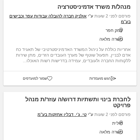
מנהל/ת משרד אדמיניסטרציה
פורסם לפני 2 שעות
ע"י
אולניק חברה להובלה עבודות עפר וכבישים
בע"מ
עמק חפר
משרה מלאה
אחריות כוללת על ניהול המשרד האדמיניסטרטיבי של תאגיד כח
אדם לבניין, תפעול שוטף של מערך העובדים הזרים, מתן שירות
ללקוחות החברה ולעובדים, עמידה בדרישות רשות האוכלו...
הגש מועמדות
שמור למועדפים
לחברת בינוי ותשתיות דרוש/ה עוזר/ת מנהל
פרויקט
פורסם לפני 2 שעות
ע"י
טי. ג’י. דבליו אחזקות בע"מ
חולית
משרה מלאה