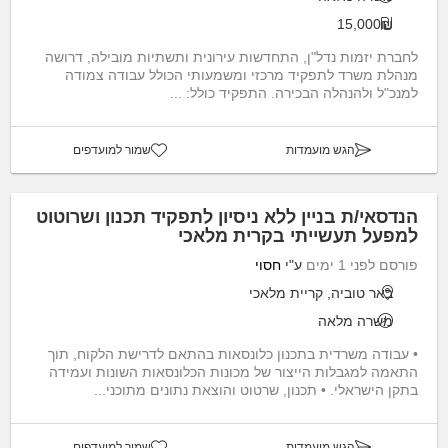
15,000₪
לחברת יזמות נדל"ן, התחדשות עירונית ותשתיות מובילה, דרושה
מנהלת משרד לתפקיד מרכזי ומשמעותי הכולל עבודה צמודה
למנכ"ל ולהנהלה הבכירה. התפקיד כולל: ...
הגש מועמדות
שמור למועדפים
הנדסאי/ת בניין ללא ניסיון לתפקיד תכנון ושרוטוט
למפעל תעשייתי בקרית מלאכי
פורסם לפני 1 ימים
ע"י
חסוי
באר טוביה, קריית מלאכי
משרה מלאה
• עבודה משרדית בתכנון כלונסאות בהתאם לדרישת הלקוח, תוך
התאמה למגבלות הייצור של מכונות הכלונסאות השונות ועמידה
בתקן הישראלי. • תכנון, שרטוט והוצאת נתונים מתוכני...
הגש מועמדות
שמור למועדפים