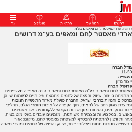
דרושים
דרושים
פרופילים
הלוח שלי
הודעות
התראות
פרימיום
מועדפים
התחבר
עוד
דרושים
ארדי מאסטר לחם ומאפים בע"מ
ארדי מאסטר לחם ומאפים בע"מ דרושים
גודל חברה
11-50
תעשייה
ייצור מזון
פרופיל חברה
מאסטר לחם ומאפים בע"מ מאסטר לחם ומאפים הינה מאפייה תעשייתית
המתמחה בייצור, שיווק והפצה של לחמים מחמצת איכותיים לרשתות שיווק,
מרכולים וחנויות ברחבי ישראל. החברה פועלת מאזור התעשייה תנובות
ומייצרת מגוון רחב של לחמים, תוך הקפדה על איכות חומרי הגלם, תהליכי
ייצור מתקדמים, בטיחות מזון ושירות מקצועי ללקוחותיה. אנו מאמינים
באנשים, במקצועיות ובצמיחה משותפת, ומזמינים עובדים בעלי מוטיבציה,
אחריות ורצון להתפתח להצטרף למשפחת מאסטר לחם. מיקום: אזור
התעשייה תנובות תחום פעילות: ייצור, שיווק והפצה של לחמים ומוצרי מאפה