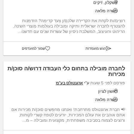
אשקלון, זיקים
משרה מלאה
רוצים/ות לקחת את הקריירה שלכם/ן צעד קדימה? הזדמנות
להצטרף לחברה ישראלית ותיקה ומובילה בעולמות מוצרי השינה,
הריהוט והעיצוב, המשלבת ניסיון של עשרות שנים עם חדשנו...
הגש מועמדות
שמור למועדפים
לחברה מובילה בתחום כלי העבודה דרוש/ה סוכן/ת
מכירות
פורסם לפני 5 שעות
ע"י
ארגנטולס בע"מ
ראשון לציון
משרה מלאה
📢 חברת ארגנטולס מתרחבת! ואנחנו מחפשים סוכן/ת מכירות אם
אתם אוהבים את עולם המכירות, יודעים לטפח קשרי לקוחות,
ורוצים לצמוח בסביבה משפחתית, מקצועית ומובילה – מ...