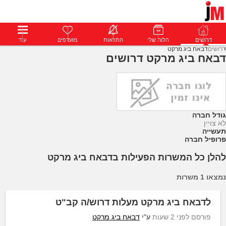
דרושים
דרושים
פרופילים
הלוח שלי
הודעות
התראות
פרימיום
מועדפים
התחבר
עוד
דרושים
דבאח ביג מרקט
דבאח ביג מרקט דרושים
גודל חברה
לא צויין
תעשייה
פרופיל חברה
להלן כל המשרות הפעילות בדבאח ביג מרקט
נמצאו 1 משרות
לדבאח ביג מרקט מעלות דרוש/ה קב"ט
פורסם לפני 2 שעות
ע"י
דבאח ביג מרקט