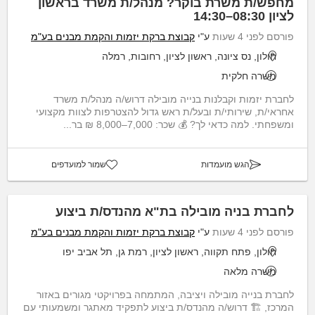
מחפש/ת משרת בוקר? מנהל/ת משרד בראשון
לציון 08:30–14:30
פורסם לפני 4 שעות
ע"י
קבוצת ברקת יזמות והקמת מבנים בע"מ
חולון, נס ציונה, ראשון לציון, רחובות, רמלה
משרה חלקית
לחברת יזמות וקבלנות בנייה מובילה דרוש/ה מנהל/ת משרד
אחראי/ת, שירותי/ת ובעל/ת ראש גדול להצטרפות לצוות מקצועי
ומשפחתי. למה כדאי לך? 💰 שכר: 7,000–8,000 ₪ בר...
הגש מועמדות
שמור למועדפים
לחברת בניה מובילה בת"א מהנדס/ת ביצוע
פורסם לפני 4 שעות
ע"י
קבוצת ברקת יזמות והקמת מבנים בע"מ
חולון, פתח תקווה, ראשון לציון, רמת גן, תל אביב יפו
משרה מלאה
לחברת בנייה מובילה ויציבה, המתמחה בפרויקטי מגורים באזור
המרכז, 🏗️ דרוש/ה מהנדס/ת ביצוע לתפקיד מאתגר ומשמעותי עם