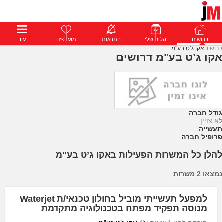
דרושים
דרושים
פרופילים
הלוח שלי
הודעות
התראות
פרימיום
מועדפים
התחבר
עוד
דרושים
אקו ג’ט בע"מ
אקו ג’ט בע"מ דרושים
גודל חברה
לא צויין
תעשייה
פרופיל חברה
להלן כל המשרות הפעילות באקו ג’ט בע"מ
נמצאו 2 משרות
למפעל תעשייתי מוביל בחולון טכנאי/ת Waterjet
מנוסה תפקיד מפתח בטכנולוגיה מתקדמת