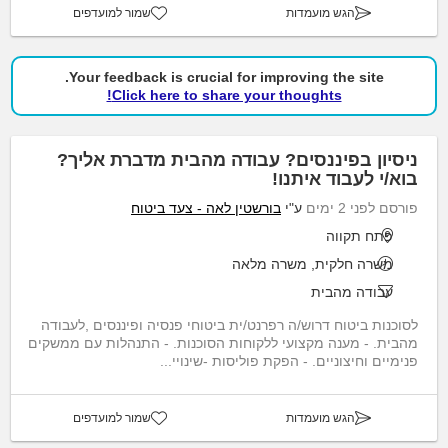
הגש מועמדות
שמור למועדפים
Your feedback is crucial for improving the site.
Click here to share your thoughts!
ניסיון בפיננסים? עבודה מהבית מדברת אליך?
בוא/י לעבוד איתנו!
פורסם לפני 2 ימים
ע"י
בורשטין לאה - צעד ביטוח
פתח תקווה
משרה חלקית, משרה מלאה
עבודה מהבית
לסוכנות ביטוח דרוש/ה רפרנט/ית ביטוחי פנסיה ופיננסים ,לעבודה
מהבית. - מענה מקצועי ללקוחות הסוכנות. - התנהלות עם ממשקים
פנימיים וחיצוניים. - הפקת פוליסות -שינויי...
הגש מועמדות
שמור למועדפים