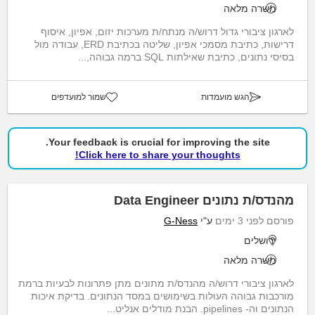
משרה מלאה
לארגון ציבורי גדול דרוש/ה מנתח/ת מערכות יזום, אפיון, איסוף
דרישות, כתיבת מסמכי אפיון, שליטה בכתיבת ERD, עבודה מול
בסיסי נתונים, כתיבת שאילתות SQL ברמה גבוהה,...
הגש מועמדות
שמור למועדפים
Your feedback is crucial for improving the site.
Click here to share your thoughts!
מהנדס/ת נתונים Data Engineer
פורסם לפני 3 ימים
ע"י
G-Ness
ירושלים
משרה מלאה
לארגון ציבורי דרוש/ה מהנדס/ת מתונים מתן פתרונות לבעיות ברמת
מורכבות גבוהה העולות בשימושים במסד הנתונים. בדיקת איכות
הנתונים וה- pipelines. הבנת מודלים אנליט...