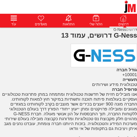
דרושים
דרושים
פרופילים
הלוח שלי
הודעות
התראות
פרימיום
מועדפים
התחבר
עוד
דרושים
G-Ness
G-Ness דרושים, עמוד 13
גודל חברה
10001+
תעשייה
טכנולוגית מידע ושירותים
פרופיל חברה
אנו מובילים חזית של חדשנות טכנולוגית ומתמחה במתן פתרונות טכנולוגיים
ועסקיים בעולמות פיתוח תוכנה ותשתיות במיקור חוץ למאות לקוחותינו.
החברה מונה 900 יועצים בכירים אשר מוצבים בקרב לקוחותינו במגזרים
מגוונים ומובילה פרויקטים ומתן ייעוץ ייחודי הפורץ דרך בעולם הטכנולוגי
ללקוחות החברה, תוך התבססות על הון אנושי מעולה. חברת G-NESS
מהווים חלק מקבוצת נס טכנולוגיות ומדורגת כקבוצה מובילה בעולם שירותי
מערכות המידע והטכנולוגיה. בזכות היותנו חברה צומחת, עובדנו נהנים מגב
איתן ויציבות גם בתקופות של אי וודאו