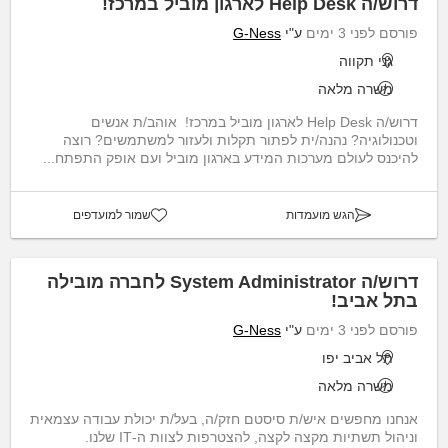
דרוש/ה Help Desk לארגון מוביל במרכז!
פורסם לפני 3 ימים
ע"י
G-Ness
גני תקווה
משרה מלאה
דרוש/ה Help Desk לארגון מוביל במרכז! אוהב/ת אנשים
וטכנולוגיה? נהנה/ית לפתור תקלות ולעזור למשתמשים? רוצה
להיכנס לעולם מערכות המידע בארגון מוביל ועם אופק התפתח...
הגש מועמדות
שמור למועדפים
דרוש/ה System Administrator לחברה מובילה
בתל אביב!
פורסם לפני 3 ימים
ע"י
G-Ness
תל אביב יפו
משרה מלאה
אנחנו מחפשים איש/ת סיסטם חזק/ה, בעל/ת יכולת עבודה עצמאית
וניהול תשתיות מקצה לקצה, להצטרפות לצוות ה-IT שלנו.