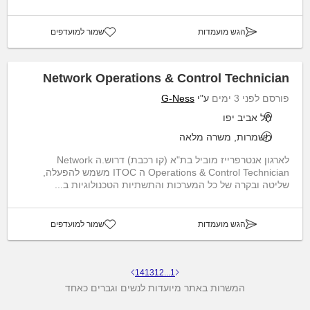
הגש מועמדות
שמור למועדפים
Network Operations & Control Technician
פורסם לפני 3 ימים
ע"י
G-Ness
תל אביב יפו
משמרות, משרה מלאה
לארגון אנטרפרייז מוביל בת"א (קו רכבת) דרוש.ה Network
Operations & Control Technician ה ITOC משמש להפעלה,
שליטה ובקרה של כל המערכות והתשתיות הטכנולוגיות ב...
הגש מועמדות
שמור למועדפים
14
13
12
...
1
המשרות באתר מיועדות לנשים וגברים כאחד