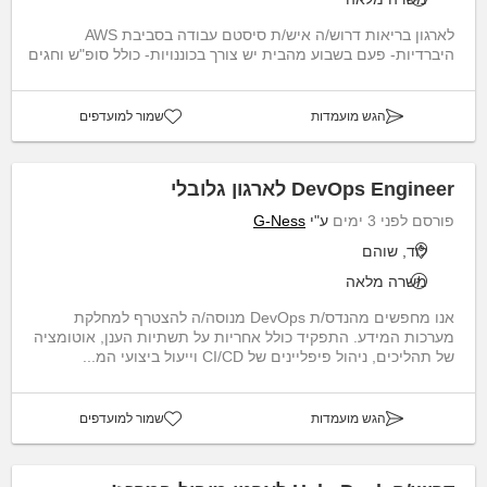
לארגון בריאות דרוש/ה איש/ת סיסטם עבודה בסביבת AWS
היברדיות- פעם בשבוע מהבית יש צורך בכוננויות- כולל סופ"ש וחגים
הגש מועמדות
שמור למועדפים
DevOps Engineer לארגון גלובלי
פורסם לפני 3 ימים
ע"י
G-Ness
לוד, שוהם
משרה מלאה
אנו מחפשים מהנדס/ת DevOps מנוסה/ה להצטרף למחלקת
מערכות המידע. התפקיד כולל אחריות על תשתיות הענן, אוטומציה
של תהליכים, ניהול פיפליינים של CI/CD וייעול ביצועי המ...
הגש מועמדות
שמור למועדפים