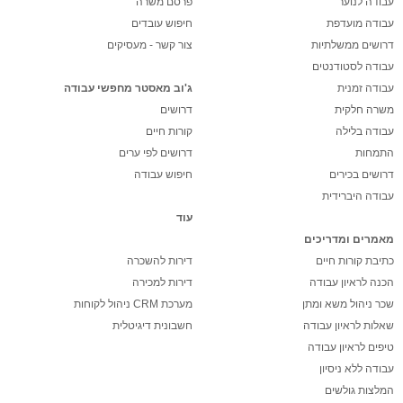
עבודה לנוער
פרסם משרה
עבודה מועדפת
חיפוש עובדים
דרושים ממשלתיות
צור קשר - מעסיקים
עבודה לסטודנטים
עבודה זמנית
ג'וב מאסטר מחפשי עבודה
משרה חלקית
דרושים
עבודה בלילה
קורות חיים
התמחות
דרושים לפי ערים
דרושים בכירים
חיפוש עבודה
עבודה היברידית
עוד
מאמרים ומדריכים
כתיבת קורות חיים
דירות להשכרה
הכנה לראיון עבודה
דירות למכירה
שכר ניהול משא ומתן
מערכת CRM ניהול לקוחות
שאלות לראיון עבודה
חשבונית דיגיטלית
טיפים לראיון עבודה
עבודה ללא ניסיון
המלצות גולשים