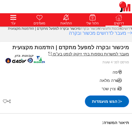
דרושים
דרושים
פרופילים
הלוח שלי
הודעות
התראות
פרימיום
מועדפים
התחבר
עוד
דרושים
מכונות ותעשיה
מכשור ובקרה
מיכשור ובקרה למפעל מתקדם | הזדמנות מקצועית
מעבר לדרושים מכשור ובקרה
מיכשור ובקרה למפעל מתקדם | הזדמנות מקצועית
מעבר למשרות נוספות בתי זיקוק לנפט בע"מ
פורסם לפני 4 שעות
חיפה
משרה מלאה
לא צוין שכר
הגש מועמדות
תיאור המשרה: