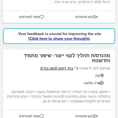
ניהול מלאי כימיקלים, גזים וציוד מת...
הגש מועמדות
שמור למועדפים
Your feedback is crucial for improving the site.
Click here to share your thoughts!
מהנדס/ת תהליך לקווי ייצור- שיפור מתמיד
וחדשנות
פורסם לפני 5 שעות
ע"י
בתי זיקוק לנפט בע"מ
חיפה
משרה מלאה
• מעקב ובקרה על תהליכי הייצור והתפעול באגף • הבנה מעמיקה
בתהליכי היצור ומתן פתרונות לבעיות תפעול ותהליך • מתן פתרונות
הנדסיים לתקלות שוטפות • יזום שיפורים וש...
הגש מועמדות
שמור למועדפים