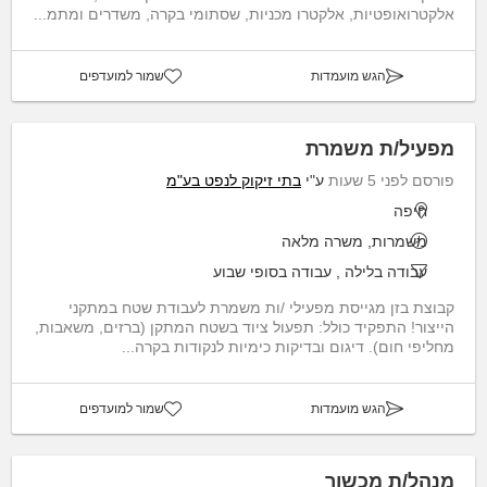
אלקטרואופטיות, אלקטרו מכניות, שסתומי בקרה, משדרים ומתמ...
הגש מועמדות
שמור למועדפים
מפעיל/ת משמרת
פורסם לפני 5 שעות
ע"י
בתי זיקוק לנפט בע"מ
חיפה
משמרות, משרה מלאה
עבודה בלילה
,
עבודה בסופי שבוע
קבוצת בזן מגייסת מפעילי /ות משמרת לעבודת שטח במתקני
הייצור! התפקיד כולל: תפעול ציוד בשטח המתקן (ברזים, משאבות,
מחליפי חום). דיגום ובדיקות כימיות לנקודות בקרה...
הגש מועמדות
שמור למועדפים
מנהל/ת מכשור