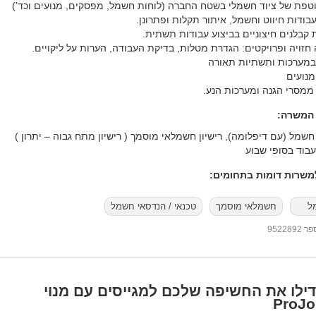
טפת של ציוד חשמלי בשטח החברה (לוחות חשמל, מפסקים, מנועים וכד’)
עבודות חיווט וחשמל, איתור תקלות ופתרונן.
 קבלנים חיצוניים בביצוע עבודות תשתית.
חזויה ופרויקטים: הגדרת מטלות, בדיקת העבודה, הערות על ליקויים.
 במערכות ותשתיות תאורה
מנועים
 ממסרי הגנה ומערכות הנע.
 המשרה:
שמל (עם דיפלומה), רישיון חשמלאי מוסמך ( רישיון מתח גבוה – יתרון )
עבוד בסופי שבוע
שרות דומות בתחומים:
ל
חשמלאי מוסמך
טכנאי / הנדסאי חשמל
95228
ילו את החשיפה שלכם למגייסים עם מנוי
ProJo