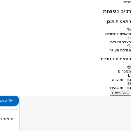
close
רכיב נגישות
התאמות תוכן
דרושים
דרושים
פרופילים
הלוח שלי
הודעו
דרושים
חשמל
חשמלאי מוסמך
חשמלאי/ת מוסמך/ת
מעבר לדרושים חשמלאי מוסמך
הדגשת קישורים
מעבר טאבים
חשמלאי/
הגדלת תצוגה
מעבר למשרו
התאמות ניגודיות
פורסם לפני 10 שעות
מנוכרום
חיפה
נגודיות כהה
משרה 
נגודיות בהירה
לא צוין
בטל נגישות
הגש 
תיאור 