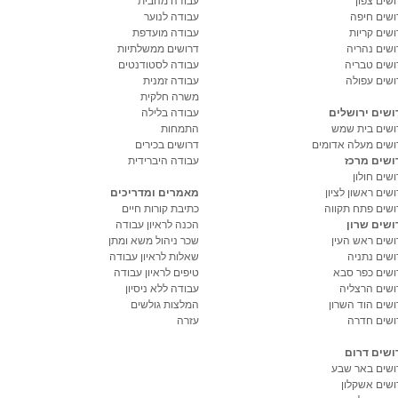
שים צפון
עבודה מהבית
ושים חיפה
עבודה לנוער
ושים קריות
עבודה מועדפת
ושים נהריה
דרושים ממשלתיות
ושים טבריה
עבודה לסטודנטים
ושים עפולה
עבודה זמנית
משרה חלקית
ושים ירושלים
עבודה בלילה
ושים בית שמש
התמחות
ושים מעלה אדומים
דרושים בכירים
ושים מרכז
עבודה היברידית
שים חולון
שים ראשון לציון
מאמרים ומדריכים
ושים פתח תקווה
כתיבת קורות חיים
ושים שרון
הכנה לראיון עבודה
ושים ראש העין
שכר ניהול משא ומתן
ושים נתניה
שאלות לראיון עבודה
ושים כפר סבא
טיפים לראיון עבודה
ושים הרצליה
עבודה ללא ניסיון
ושים הוד השרון
המלצות גולשים
ושים חדרה
עזרה
ושים דרום
ושים באר שבע
ושים אשקלון