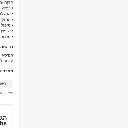
חזקה שו
• ביצוע 
• הפעלת
• אחזקה 
• טיפול
• שיפוץ 
• תכנות
דרישות
הנדסאי ח
נכונות ל
מעבר למ
חשמ
משרה מספר 92
הגד
bs