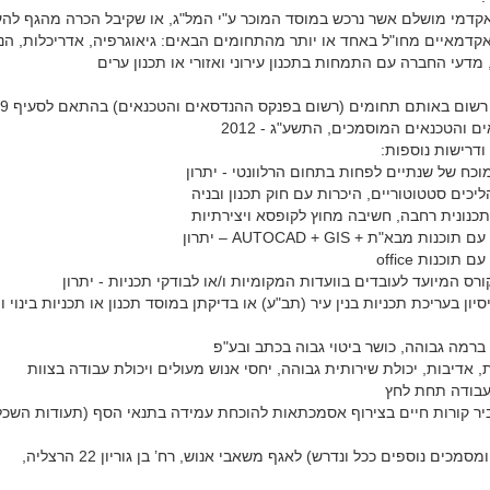
אקדמי מושלם אשר נרכש במוסד המוכר ע"י המל"ג, או שקיבל הכרה מהגף לה
קדמאיים מחו"ל באחד או יותר מהתחומים הבאים: גיאוגרפיה, אדריכלות, הנ
מדעי החברה עם התמחות בתכנון עירוני ואזורי או תכנון ערים
 והטכנאים המוסמכים, התשע"ג - 2012
ודרישות נוספות:
 מוכח של שנתיים לפחות בתחום הרלוונטי - יתרון
ליכים סטטוטוריים, היכרות עם חוק תכנון ובניה
תכנונית רחבה, חשיבה מחוץ לקופסא ויצירתיות
כנות מבא"ת + AUTOCAD + GIS – יתרון
 תוכנות office
קורס המיועד לעובדים בוועדות המקומיות ו/או לבודקי תכניות - יתרון
יסיון בעריכת תכניות בנין עיר (תב"ע) או בדיקתן במוסד תכנון או תכניות בינוי ו
ברמה גבוהה, כושר ביטוי גבוה בכתב ובע"פ
ות, אדיבות, יכולת שירותית גבוהה, יחסי אנוש מעולים ויכולת עבודה בצוות
 עבודה תחת לחץ
יר קורות חיים בצירוף אסמכתאות להוכחת עמידה בתנאי הסף (תעודות השכל
מכים נוספים ככל ונדרש) לאגף משאבי אנוש, רח’ בן גוריון 22 הרצליה,