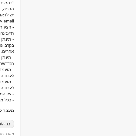
¹בהגשת
הפניה,
יש לדאו
email אחר).
- הצעות
תיענינה.
- תינתן
בקרב עו
אחרים.
- תינתן
הנדרשת.
- מועמד
לעבודה.
- מועמד
לעבודה 
- על המו
- בכל מק
מעבר למ
בנייה/נ
משרה מספר 22