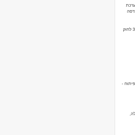
ערכת
דסה
הנדסאי רשום באותם תחומים (רשום בפנקס ההנדסאים והטכנאים) בהתאם לסעיף 39 לחוק
פיתוח -
ה,