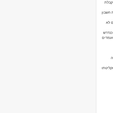
קבלת
 חשבון
ם לא
כנדרש
ועמדים
ה
קליטתו