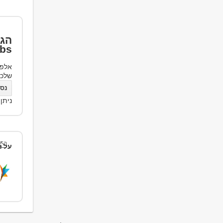
הגד
bs
אלפי
שלכ
נסו את bs
ניתן
על ה