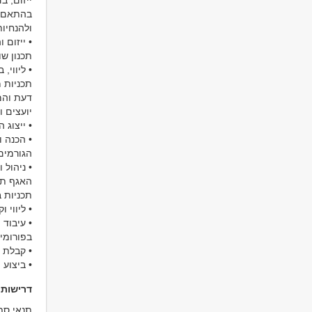
ייזום, ב
בהתאם ל
ולהנחיו
• ייזום 
תכנון שו
• ליווי,
תכניות מ
דעת והמ
יועצים ו
• ייצוג 
• הכנה ו
הגורמים
• ניהול 
האגף תוך
תכניות ב
• ליווי 
• עיבוד
בפורומי
• קבלת 
• ביצוע
דרישות
תנאי סף