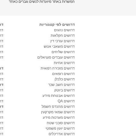
המשרות באתר מיועדות לנשים וגברים כאחד
דרושים לפי קטגוריות
דר
דרושים נהגים
דרו
דרושים חקלאות
דר
דרושים עורכי דין
דר
דרושים משאבי אנוש
דר
דרושים שליחים
דר
דרושים עובדים סוציאלים
דר
דרושים אחיות
דרושים מזכירה רפואית
דר
דרושים רופאים
דר
דרושים כלכלן
דר
דרושים חשב שכר
דר
דרושים ביוטק
דרו
דרושים אבטחת מידע
דרו
דרושים QA
דר
דרושים מהנדס חשמל
דר
דרושים שמאי מקרקעין
דר
דרושים מערכות מידע
דר
דרושים סוכני שטח
דר
דרושים יועץ משפטי
דר
דרושים אדריכלים
דר