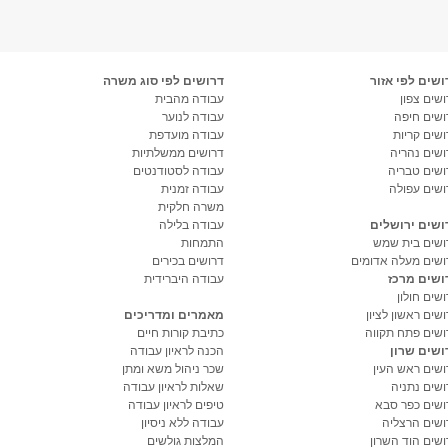
ושים לפי אזור
דרושים לפי סוג משרה
שים צפון
עבודה מהבית
ושים חיפה
עבודה לנוער
ושים קריות
עבודה מועדפת
ושים נהריה
דרושים ממשלתיות
ושים טבריה
עבודה לסטודנטים
ושים עפולה
עבודה זמנית
משרה חלקית
ושים ירושלים
עבודה בלילה
ושים בית שמש
התמחות
ושים מעלה אדומים
דרושים בכירים
ושים מרכז
עבודה היברידית
שים חולון
שים ראשון לציון
מאמרים ומדריכים
ושים פתח תקווה
כתיבת קורות חיים
ושים שרון
הכנה לראיון עבודה
ושים ראש העין
שכר ניהול משא ומתן
ושים נתניה
שאלות לראיון עבודה
ושים כפר סבא
טיפים לראיון עבודה
ושים הרצליה
עבודה ללא ניסיון
ושים הוד השרון
המלצות גולשים