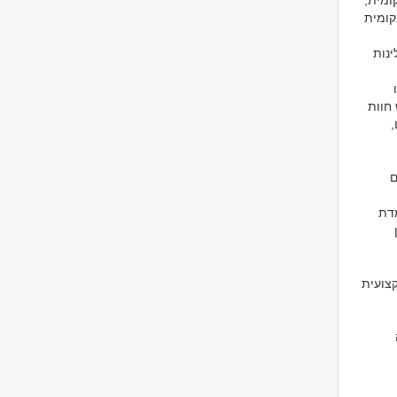
ומית,
קומית
ינות
 חוות
,
ם
מדת
קצועית