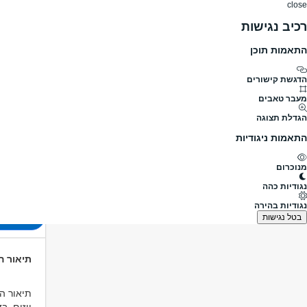
close
רכיב נגישות
התאמות תוכן
דרושים
דרושים
פרופילים
הלוח שלי
הודעו
דרושים
בנייה/נדל"ן
מהנדס אזרחי / בניין
בודק/ת תכני
מעבר לדרושים מהנדס אזרחי / בניי
הדגשת קישורים
מעבר טאבים
בודק/ת ת
הגדלת תצוגה
מעבר למשרו
התאמות ניגודיות
פורסם לפני 3 ימים
מנוכרום
הרצליה
נגודיות כהה
לא צוין
נגודיות בהירה
הגש 
בטל נגישות
תיאור 
תיאור ה