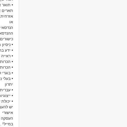
• תואר 
תארים א
אזרחית, 
או
ההנדסאים
כישורים 
• ניסיון
• ידע בה
• ראייה 
• הכרות עם תו
• הכרות עם
• בוגרי 
• בעלי נ
יתרון
• עברית 
• ייצוגי
• יכולת
יש להעב
אישורי
העסקה ומס
במייל¹ .