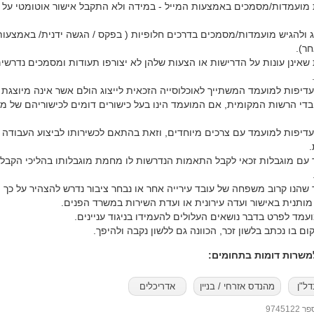
 מועמדות/מסמכים באמצעות המייל - במידה ולא התקבל אישור אוטומטי על 
ג ולהגיש מועמדות/מסמכים בדרכים חלופיות ( בפקס / הגשה ידנית/ באמצעות
 שאינן עונות על הדרישות או הצעות שלהן לא יצורפו תעודות ומסמכים נדרשי
 עדיפות למועמד המשתייך לאוכלוסייה הזכאית לייצוג הולם אשר אינה מיוצגת 
בדי הרשות המקומית, אם המועמד הינו בעל כישורים דומים לכישוריהם של מ
 עדיפות למועמד עם צרכים מיוחדים, וזאת בהתאם לכשירותו לביצוע העבודה
 עם מוגבלות זכאי לקבל התאמות הנדרשות לו מחמת מוגבלותו בהליכי הקבל
 שהנו קרוב משפחה של עובד עירייה אחר או נבחר ציבור נדרש להצהיר על כך ו
מותנית באישור ועדה עירונית או ועדת השירות במשרד הפנים.
עמד לפרט בדבר נושאים העלולים להעמידו בניגוד עניינים.
ום בו נכתב בלשון זכר, הכוונה גם ללשון נקבה ולהיפך.
שרות דומות בתחומים:
דל"ן
מהנדס אזרחי / בניין
אדריכלים
97451