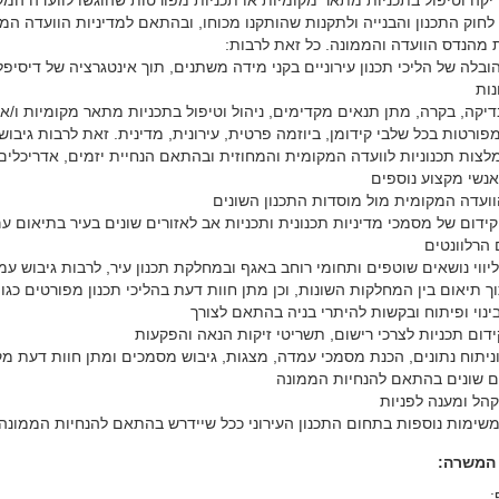
דיקה וטיפול בתכניות מתאר מקומיות או תכניות מפורטות שהוגשו לוועדה המק
חוק התכנון והבנייה ולתקנות שהותקנו מכוחו, ובהתאם למדיניות הוועדה המ
ת מהנדס הוועדה והממונה. כל זאת לרבות:
והובלה של הליכי תכנון עירוניים בקני מידה משתנים, תוך אינטגרציה של דיסיפל
נות
 בדיקה, בקרה, מתן תנאים מקדימים, ניהול וטיפול בתכניות מתאר מקומיות ו/או
פורטות בכל שלבי קידומן, ביוזמה פרטית, עירונית, מדינית. זאת לרבות גיבוש
לצות תכנוניות לוועדה המקומית והמחוזית ובהתאם הנחיית יזמים, אדריכלים
אנשי מקצוע נוספים
הוועדה המקומית מול מוסדות התכנון השונים
קידום של מסמכי מדיניות תכנונית ותכניות אב לאזורים שונים בעיר בתיאום ע
 הרלוונטים
וליווי נושאים שוטפים ותחומי רוחב באגף ובמחלקת תכנון עיר, לרבות גיבוש ע
 תיאום בין המחלקות השונות, וכן מתן חוות דעת בהליכי תכנון מפורטים כגון
ינוי ופיתוח ובקשות להיתרי בניה בהתאם לצורך
וקידום תכניות לצרכי רישום, תשריטי זיקות הנאה והפקעות
 וניתוח נתונים, הכנת מסמכי עמדה, מצגות, גיבוש מסמכים ומתן חוות דעת מ
ם שונים בהתאם להנחיות הממונה
קהל ומענה לפניות
 משימות נוספות בתחום התכנון העירוני ככל שיידרש בהתאם להנחיות הממונה
 המשרה:
: