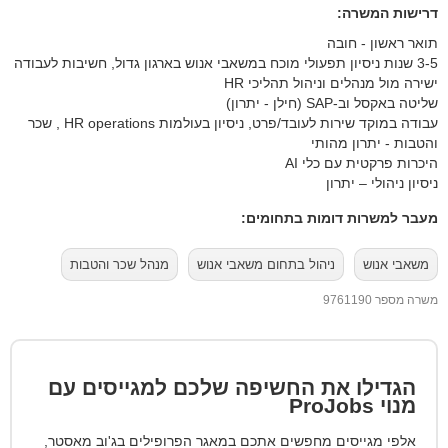
דרישות המשרה:
תואר ראשון - חובה
3-5 שנות ניסיון תפעולי מוכח במשאבי אנוש בארגון גדול, חשיבות לעבודה
ישירה מול מנהלים וניהול תהליכי HR
שליטה באקסל וב-SAP (חילן - יתרון)
עבודה במוקד שירות לעובד/פרט, ניסיון בעולמות HR operations , שכר
והטבות - יתרון מהותי
היכרות פרקטית עם כלי AI
ניסיון ניהולי – יתרון
מעבר למשרות דומות בתחומים:
משאבי אנוש
ניהול בתחום משאבי אנוש
מנהל שכר והטבות
משרה מספר 9761190
הגדילו את החשיפה שלכם למגייסים עם
מנוי
ProJobs
אלפי מגייסים מחפשים אתכם במאגר הפרופילים בג'וב מאסטר,