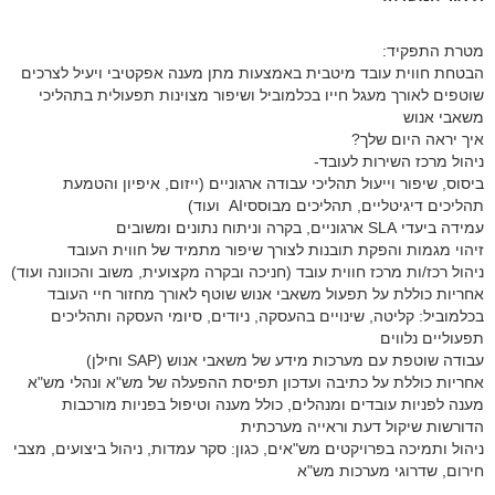
מטרת התפקיד:
הבטחת חווית עובד מיטבית באמצעות מתן מענה אפקטיבי ויעיל לצרכים
שוטפים לאורך מעגל חייו בכלמוביל ושיפור מצוינות תפעולית בתהליכי
משאבי אנוש
איך יראה היום שלך?
ניהול מרכז השירות לעובד-
ביסוס, שיפור וייעול תהליכי עבודה ארגוניים (ייזום, איפיון והטמעת
תהליכים דיגיטליים, תהליכים מבוססיAI ועוד)
עמידה ביעדי SLA ארגוניים, בקרה וניתוח נתונים ומשובים
זיהוי מגמות והפקת תובנות לצורך שיפור מתמיד של חווית העובד
ניהול רכז/ות מרכז חווית עובד (חניכה ובקרה מקצועית, משוב והכוונה ועוד)
אחריות כוללת על תפעול משאבי אנוש שוטף לאורך מחזור חיי העובד
בכלמוביל: קליטה, שינויים בהעסקה, ניודים, סיומי העסקה ותהליכים
תפעוליים נלווים
עבודה שוטפת עם מערכות מידע של משאבי אנוש (SAP וחילן)
אחריות כוללת על כתיבה ועדכון תפיסת ההפעלה של מש"א ונהלי מש"א
מענה לפניות עובדים ומנהלים, כולל מענה וטיפול בפניות מורכבות
הדורשות שיקול דעת וראייה מערכתית
ניהול ותמיכה בפרויקטים מש"אים, כגון: סקר עמדות, ניהול ביצועים, מצבי
חירום, שדרוגי מערכות מש"א