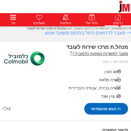
דרושים
דרושים
פרופילים
הלוח שלי
הודעות
התראות
פרימיום
מועדפים
התחבר
עוד
דרושים
משאבי אנוש
ניהול בתחום משאבי אנוש
מנהל.ת מרכז שירות לעובד
מעבר לדרושים ניהול בתחום משאבי אנוש
מנהל.ת מרכז שירות לעובד
מעבר למשרות נוספות כלמוביל
פורסם לפני 1 ימים
ראש העין
משרה מלאה
משרה בכירה, עבודה היברידית
לא צוין שכר
הגש מועמדות
תיאור המשרה: