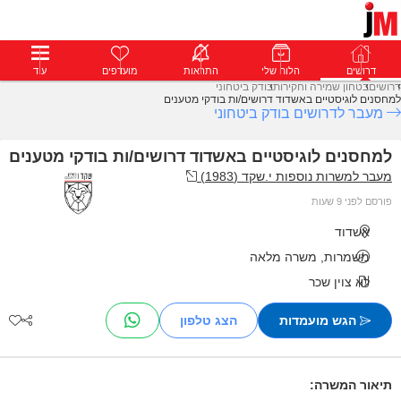
דרושים
דרושים
פרופילים
הלוח שלי
הודעות
התראות
פרימיום
מועדפים
התחבר
עוד
דרושים
בטחון שמירה וחקירות
בודק ביטחוני
למחסנים לוגיסטיים באשדוד דרושים/ות בודקי מטענים
מעבר לדרושים בודק ביטחוני
למחסנים לוגיסטיים באשדוד דרושים/ות בודקי מטענים
מעבר למשרות נוספות י.שקד (1983)
פורסם לפני 9 שעות
אשדוד
משמרות, משרה מלאה
לא צוין שכר
הגש מועמדות
תיאור המשרה: