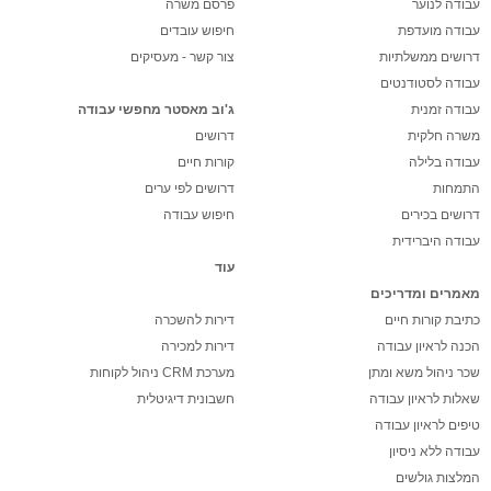
עבודה לנוער
פרסם משרה
עבודה מועדפת
חיפוש עובדים
דרושים ממשלתיות
צור קשר - מעסיקים
עבודה לסטודנטים
עבודה זמנית
ג'וב מאסטר מחפשי עבודה
משרה חלקית
דרושים
עבודה בלילה
קורות חיים
התמחות
דרושים לפי ערים
דרושים בכירים
חיפוש עבודה
עבודה היברידית
עוד
מאמרים ומדריכים
כתיבת קורות חיים
דירות להשכרה
הכנה לראיון עבודה
דירות למכירה
שכר ניהול משא ומתן
מערכת CRM ניהול לקוחות
שאלות לראיון עבודה
חשבונית דיגיטלית
טיפים לראיון עבודה
עבודה ללא ניסיון
המלצות גולשים