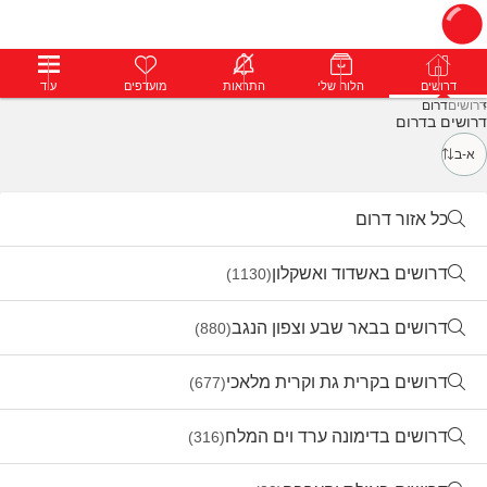
דרושים
דרושים
פרופילים
הלוח שלי
הודעות
התראות
פרימיום
מועדפים
התחבר
עוד
דרושים
דרום
דרושים בדרום
א-ב
כל אזור דרום
דרושים באשדוד ואשקלון
(1130)
דרושים בבאר שבע וצפון הנגב
(880)
דרושים בקרית גת וקרית מלאכי
(677)
דרושים בדימונה ערד וים המלח
(316)