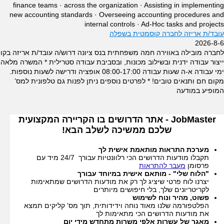
finance teams · across the organization · Assisting in implementing
דרושים פרסום, עיצוב ויח"צ
new accounting standards · Overseeing accounting procedures and
internal controls · Ad-Hoc tasks and projects
דרושים דוברי שפות
עובד/ת אריזה לחברה קוסמטית בשפלה
2026-8-6
דרושים יופי, טיפוח וספא
לחברה מובילה באווירה חמה משפחתית בנס ציונה דרוש/ה עובד/ת אריזה בקו
ייצור עבודה ידנית ובשילוב מכונות, ובסביבת עבודה סטרילית * המשרה מלאה
דרושים דפוס
ימי עבודה א-ה שעות עבודה 08:00-17:00 אופציה ודרישה לשעות נוספות.
מקום חם ותנאים טובים! * לפרטים נוספים ניתן לפנות גם טלפונית למס’
דרושים אומנות בידור ומדיה
המופיע במודעה
דרושים אופטיקה
JobMaster - אתר הדרושים בו הקריירה המקצועית
דרושים עובדים בחל"ת
שלכם ממשיכה לשלב הבא!
דרושים ספורט
מערכת התראות מותאמת אישית לך
דרושים שיווק רשתי (MLM)
תקבלו מודעות הדרושים הכי רלוונטיות עבורך 24/7 מיד עם
פרסומן
מעבר להתראות
"הלוח שלי" - מותאם אישית במיוחד עבורך
דרושים ראש צוות מנהלי מוצר
יצרנו לוח פרטי שיציג לך רק את מודעות הדרושים שמתאימות
לקריטריונים שלך, בלי חיפושים מיותרים
פשוט, מהיר ונוח לשימוש
הפלטפורמה שלנו מאוד נוחה וידידותית, תוך מס' קליקים תמצא
את מודעות הדרושים הכי מתאימות לך
מאגר של עשרות אלפי משרות מתחדש מידי יום