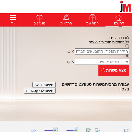
דרושים
דרושים
פרופילים
הלוח שלי
הודעות
התראות
פרימיום
מועדפים
התחבר
עוד
לוח דרושים
כל המשרות
משרות לצעירים
מצא משרות
עבודה מהבית
משרות סטודנטים
דרושים
חיפוש חופשי
בצפון
חיפוש לפי קטגוריה