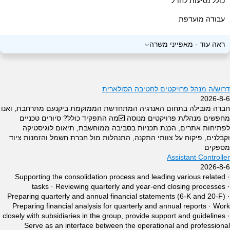
כולל נסיעות לחו"ל
דרושים שיווק
עבודה מועדפת
דרושים מלונאות ותיירות
שעות גמישות
דרושים מדעי החברה
ראה עוד
-
מאפייני משרה
התמחות
דרושים חוק ומשפט
רילוקישיין
דרושים בכירים
דרוש/ה מנהל פרויקטים לחטיבה הסולארית
עבודה בסופי שבוע
דרושים מסעדנות/בתי קפה/קייטרינג
2026-8-6
חברה מובילה בתחום האנרגיה המתחדשת הממוקמת ביקנעם מתרחבת, ואנו
דרושים אינטרנט
מחפשים מנהל/ת פרויקטים מנוסה ✅מה התפקיד כולל? סיורים טכניים
לפתיחות אתרים, הכנת תכניות בסביבה ממוחשבת, תיאום לוגיסטיקה
דרושים סטודנטים ונוער
וקבלנים, פיקוח על צוותי התקנה, התנהלות מול חברת חשמל והזמנות ציוד
מספקים
דרושים אופנה וטקסטיל
Assistant Controller
2026-8-6
דרושים אבטחת מידע וסייבר
· Supporting the consolidation process and leading various related
tasks · Reviewing quarterly and year-end closing processes ·
דרושים תעופה וימאות
Preparing quarterly and annual financial statements (6-K and 20-F) ·
דרושים עיצוב
Preparing financial analysis for quarterly and annual reports · Work
closely with subsidiaries in the group, provide support and guidelines ·
דרושים חקלאות
Serve as an interface between the operational and professional