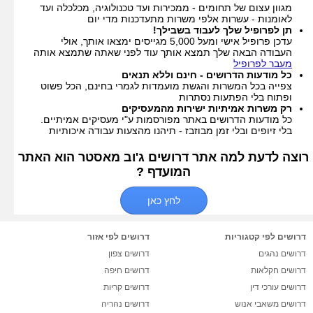
מגוון עצום של תחומים - ממכירות ועד טכנולוגיה, מכלכלה ועד
לאומנות - עשרות אלפי משרות מתעדכנות מדי יום
תן לפרופיל שלך לעבוד בשבילך!
עדכן פרופיל אישי ומעל 5,000 מגייסים ימצאו אותך, אולי
העבודה הבאה שלך תמצא אותך עוד לפני שאתה שתמצא אותה
מעבר לפרופיל
כל מודעות הדרושים - חינם וללא תנאים
צפייה בכל המשרות והגשת מועמדות לגמרי בחינם, הכל פשוט
ופתוח בלי הפתעות נסתרות
רק משרות אמיתיות ישירות מהמעסיקים
כל מודעות הדרושים באתר מפורסמות ע"י מעסיקים אמיתיים.
בלי זיופים ובלי זמן מבוזבז - תיהנו מהצעות עבודה איכותיות
רוצה לדעת למה אתר דרושים ג'וב מאסטר הוא האתר
המועדף ?
לחץ כאן
דרושים לפי קטגוריות
דרושים לפי אזור
דרושים נהגים
דרושים צפון
דרושים חקלאות
דרושים חיפה
דרושים עורכי דין
דרושים קריות
דרושים משאבי אנוש
דרושים נהריה