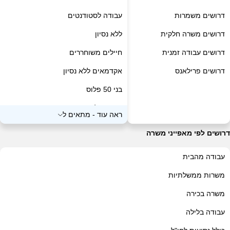
דרושים רפואה ופארמה
דרושים משמרות
עבודה לסטודנטים
דרושים חשמל
דרושים משרה חלקית
ללא נסיון
דרושים אלקטרוניקה וחומרה
דרושים עבודה זמנית
חיילים משוחררים
דרושים קמעונאות
דרושים פרילאנס
אקדמאים ללא נסיון
דרושים בטחון שמירה וחקירות
בני 50 פלוס
דרושים כלכלה ושוק ההון
מתאים למגזר דתי
ראה עוד
-
מתאים ל
דרושים רכש, יבוא / יצוא
דובר שפות
דרושים לפי מאפייני משרה
דרושים משאבי אנוש
פנסיונרים
עבודה מהבית
דרושים הוראה והדרכה
משרות לאמהות
משרות ממשלתיות
דרושים ביטוח
מתאים למגזר חרדי
משרה בכירה
דרושים מדעים
מתאים לאנשים עם מוגבלויות
עבודה בלילה
דרושים אחזקה ניקיון והובלה