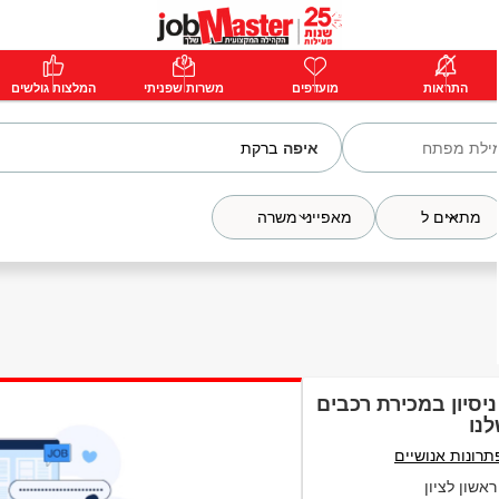
ת
התראות
פרימיום
מועדפים
התחבר
משרות שפניתי
המלצות גולשים
איפה
מתאים ל
מאפייני משרה
יסיון במכירת רכבים
נו
תרונות אנושיים
אשון לציון