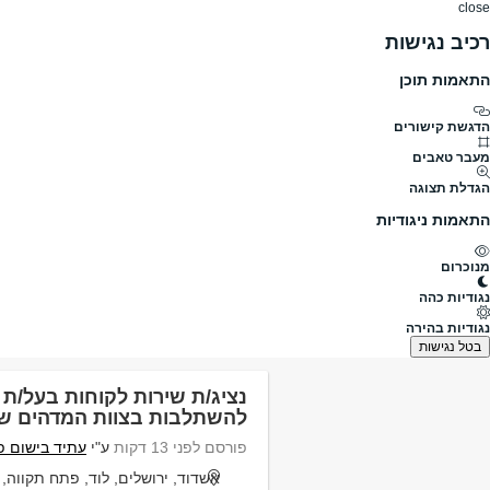
close
רכיב נגישות
התאמות תוכן
דרושים
דרושים
פרופילים
הלוח שלי
הודעו
הדגשת קישורים
מה
מעבר טאבים
הגדלת תצוגה
תחומים
היקף משרה
התאמות ניגודיות
מנוכרום
דרושים
ברקת
נגודיות כהה
דרושים ברקת
נגודיות בהירה
נמצאו 1,344 משרות
בטל נגישות
נציג/ת שירות לקוחות בעל/ת נ
להשתלבות בצוות המדהים של
פורסם לפני 13 דקות
ע"י
עתיד בישום פ
אשדוד, ירושלים, לוד, פתח תקווה, ר