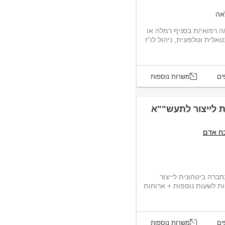
אה
לארגון רפואי גדול ומוכר, דרוש/ה מזכיר/ה רפואי/ת בסניף רמלה או
 פרונטאלית וטלפונית, ניהול לו"ז
ים
משרות נוספות
ת לייצור לתעש""א
כח אדם
חברה ביטחונית לייצור
עה + תוספות לשעות נוספות + ארוחות
ים
משרות נוספות