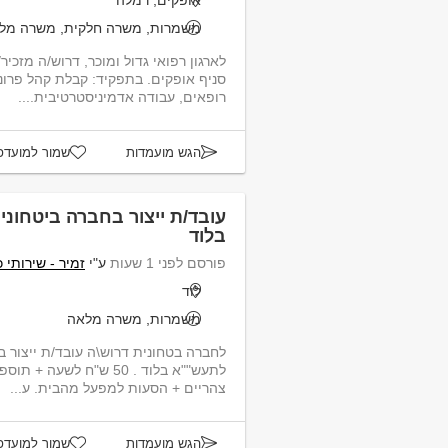
אופקים, רמלה
משמרות, משרה חלקית, משרה מל
סניף אופקים. בתפקיד: קבלת קהל
רופאים, עבודה אדמיניסטרטיבית....
הגש מועמדות
שמור למועדפ
עובד/ת ייצור בחברה ביטחוני
בלוד
פורסם לפני 1 שעות
ע"י
זמיר - שירותי 
לוד
משמרות, משרה מלאה
לחברה בטחונית דרוש\ה עובד/ת ייצור ב
לתעש""א בלוד . 50 ש"ח לש
צהריים + הסעות למפעל מהבית. ע...
הגש מועמדות
שמור למועדפ