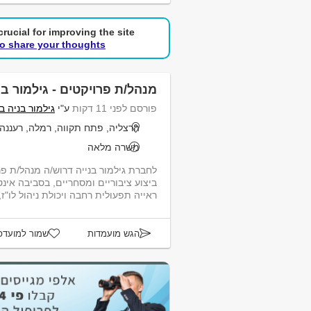
rucial for improving the site.
to share your thoughts!
מנהל/ת פרויקטים - גילמור בנ
פורסם לפני 11 דקות
ע"י
גילמור בניה ב
הרצליה, פתח תקווה, רמלה, רעננה,
משרה מלאה
לחברת גילמור בנייה דרוש/ה מנהל/ת פרו
ביצוע ציבוריים ומסחריים, בסביבה אינ
ראייה תפעולית רחבה ויכולת ניהול לו"ז, 
הגש מועמדות
שמור למועדפ