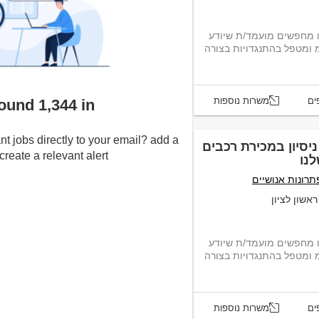
נו מחפשים מועמד/ת שיודע
 ומטפל בהתנגדויות בצורה
ים
משרות נוספות
e found 1,344 in
nt jobs directly to your email? add a
יסיון במכירת רכבים
eate a relevant alert :-)
נו
תרונות אנושיים
אשון לציון
נו מחפשים מועמד/ת שיודע
 ומטפל בהתנגדויות בצורה
ים
משרות נוספות