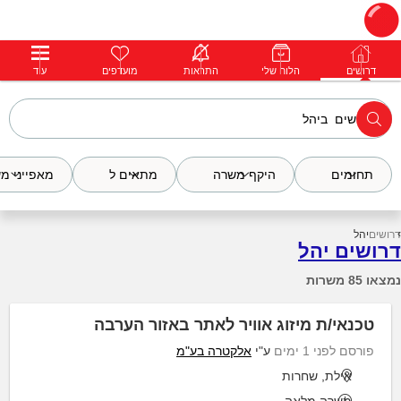
דרושים
דרושים
פרופילים
הלוח שלי
הודעות
התראות
פרימיום
מועדפים
התחבר
עוד
תחומים
היקף משרה
מתאים ל
מאפייני מ
דרושים
יהל
דרושים יהל
נמצאו 85 משרות
טכנאי/ת מיזוג אוויר לאתר באזור הערבה
פורסם לפני 1 ימים
ע"י
אלקטרה בע"מ
אילת, שחרות