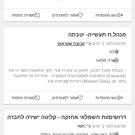
הגש מועמדות
שמור למועדפים
משרות נוספות
מנהל.ת תעשייה- יטבתה
פורסם לפני 1 ימים
ע"י
קבוצת שטראוס
אילת
משרה מלאה
- הובלת מערך תכנון, תזמון וביצוע הייצור, תוך התאמת כושר הייצור
(Capacity) והמכונות לאסטרטגיה העסקית - אחריות על תחזוקת
נתוני אב (Master\ Data) ויצירת שקיפות ארג...
הגש מועמדות
שמור למועדפים
משרות נוספות
דרושים/ות חשמלאי אחזקה - קליטה ישירה לחברה
פורסם לפני 1 ימים
ע"י
חסוי
אילת, באר שבע, מודיעין מכבים רעות, רמלה