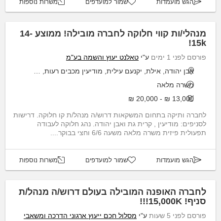
הגש מועמדות
שמור למועדפים
משרות נוספות
מנהלי/ות קווי חלוקה לחברה מובילה! ממוצע 14-
15k!
פורסם לפני 1 ימים
ע"י
טאלנט יעוץ והשמה בע"מ
אבן יהודה, אילת, יקנעם עילית, מודיעין מכבים רעות, קריית גת
משרה מלאה
13,000 ₪ - 20,000 ₪
לחברה ותיקה בתחום המשקאות דרוש/ה מנהל/ת קו חלוקה. דרישות
לסניפים: מודיעין , קרית גת ואבן יהודה. נהג חלוקה לעבודה
תפעולית פיזית משרה מלאה משעה 6/6 וחצי בבוקר....
הגש מועמדות
שמור למועדפים
משרות נוספות
לחברה האופנה המובילה בעולם דרוש/ה מנהל/ת
סניף! 15,000K!!!
פורסם לפני 5 שעות
ע"י
מסלול חכם ייעוץ ארגוני הדרכה ומשאבי