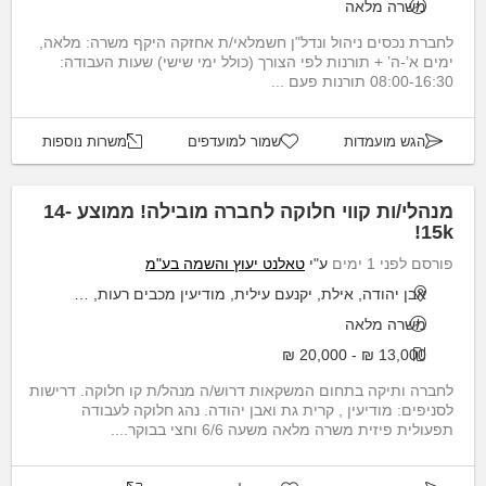
משרה מלאה
לחברת נכסים ניהול ונדל"ן חשמלאי/ת אחזקה היקף משרה: מלאה,
ימים א’-ה’ + תורנות לפי הצורך (כולל ימי שישי) שעות העבודה:
08:00-16:30 תורנות פעם ...
הגש מועמדות
שמור למועדפים
משרות נוספות
מנהלי/ות קווי חלוקה לחברה מובילה! ממוצע 14-
15k!
פורסם לפני 1 ימים
ע"י
טאלנט יעוץ והשמה בע"מ
אבן יהודה, אילת, יקנעם עילית, מודיעין מכבים רעות, קריית גת
משרה מלאה
13,000 ₪ - 20,000 ₪
לחברה ותיקה בתחום המשקאות דרוש/ה מנהל/ת קו חלוקה. דרישות
לסניפים: מודיעין , קרית גת ואבן יהודה. נהג חלוקה לעבודה
תפעולית פיזית משרה מלאה משעה 6/6 וחצי בבוקר....