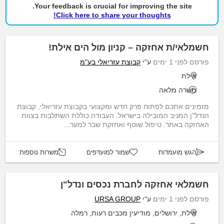
Your feedback is crucial for improving the site.
Click here to share your thoughts!
חשמלאי/ת אחזקה – קניון מול הים אילת!
פורסם לפני 1 ימים
ע"י
קבוצת עזריאלי בע"מ
אילת
משרה מלאה
מזמינים אתכם לפתוח פרק חדש ומקצועי בקבוצת עזריאלי, קבוצת
הנדל"ן המניב המובילה בישראל. העבודה כוללת השתלבות בצוות
האחזקה באתר. טיפול שוטף ואחזקת שבר למער...
הגש מועמדות
שמור למועדפים
משרות נוספות
חשמלאי אחזקה לחברת נכסים ונדל"ן
פורסם לפני 1 ימים
ע"י
URSA GROUP
אילת, ירושלים, מודיעין מכבים רעות, רמלה