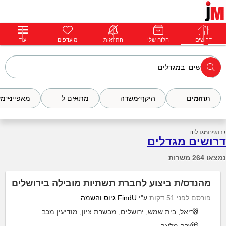
דרושים
דרושים
פרופילים
הלוח שלי
הודעות
התראות
פרימיום
מועדפים
התחבר
עוד
תחומים
היקף משרה
מתאים ל
מאפייני מ
דרושים
מגדלים
דרושים מגדלים
נמצאו 264 משרות
מהנדס/ת ביצוע לחברת תשתיות מובילה בירושלים
פורסם לפני 51 דקות
ע"י
FindU גיוס והשמה
אריאל, בית שמש, ירושלים, מבשרת ציון, מודיעין מכבים רעות