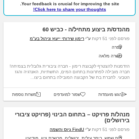
Your feedback is crucial for improving the site.
Click here to share your thoughts!
מהנדס/ת ביצוע מתחיל/ה - כביש 60
פורסם לפני 51 דקות
ע"י
רימון שירותי ייעוץ וניהול בע"מ
עפרה
משרה מלאה
הזדמנות להצטרף לקבוצת רימון - חברה ציבורית גלובלית בצמיחה!
חברה מובילה לפתרונות בתחום המים, התשתיות, האנרגיה והגז
הטבעי. לחברת בת של הקבוצה המובילה בתחום ביצו...
הגש מועמדות
שמור למועדפים
משרות נוספות
מנהל/ת פרויקט – בתחום הבינוי (פרויקט ציבורי
בירושלים)
פורסם לפני 51 דקות
ע"י
FindU גיוס והשמה
בית שמש, ביתר עילית, ירושלים, מבשרת ציון, מודיעין מכבים רעות