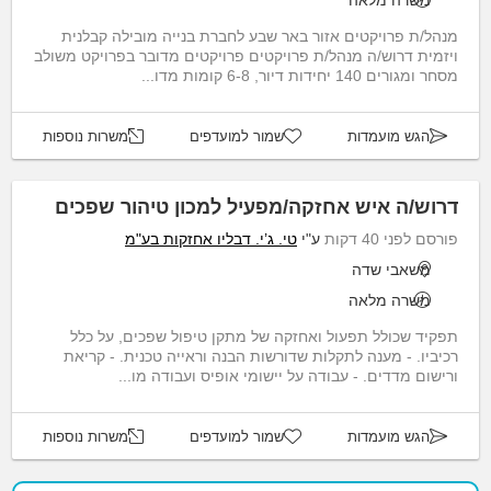
משרה מלאה
מנהל/ת פרויקטים אזור באר שבע לחברת בנייה מובילה קבלנית
ויזמית דרוש/ה מנהל/ת פרויקטים פרויקטים מדובר בפרויקט משולב
מסחר ומגורים 140 יחידות דיור, 6-8 קומות מדו...
הגש מועמדות
שמור למועדפים
משרות נוספות
דרוש/ה איש אחזקה/מפעיל למכון טיהור שפכים
פורסם לפני 40 דקות
ע"י
טי. ג’י. דבליו אחזקות בע"מ
משאבי שדה
משרה מלאה
תפקיד שכולל תפעול ואחזקה של מתקן טיפול שפכים, על כלל
רכיביו. - מענה לתקלות שדורשות הבנה וראייה טכנית. - קריאת
ורישום מדדים. - עבודה על יישומי אופיס ועבודה מו...
הגש מועמדות
שמור למועדפים
משרות נוספות