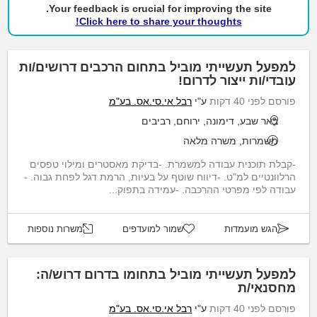
Your feedback is crucial for improving the site.
Click here to share your thoughts!
למפעל תעשייתי מוביל בתחום הרכבים דרושים/ות
עובדי/ות ייצור לדרום!
פורסם לפני 40 דקות
ע"י
רבל אי.סי.אס. בע"מ
באר שבע, דימונה, ירוחם, רביבים
משמרות, משרה מלאה
-קבלת תוכנית עבודה למשמרת. -בדיקת מאסטרים ומילוי טפסים
הרלוונטיים למ"ט. -דיווח שוטף על בעיות, הרמת דגל לפחת גבוה. -
עבודה לפי מפרטי ההרכבה. -עמידה בתפוק...
הגש מועמדות
שמור למועדפים
משרות נוספות
למפעל תעשייתי מוביל בתחומו בדרום דרוש/ה:
מחסנאי/ת
פורסם לפני 40 דקות
ע"י
רבל אי.סי.אס. בע"מ