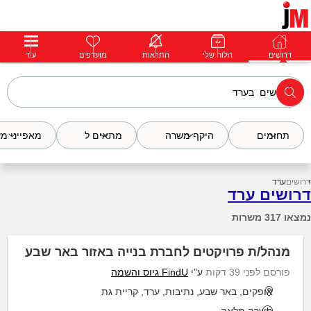
דרושים
דרושים
פרופילים
הלוח שלי
הודעות
התראות
פרימיום
מועדפים
התחבר
עוד
תחומים
היקף משרה
מתאים ל
מאפייני מ
דרושים
ערד
דרושים ערד
נמצאו 317 משרות
מנהל/ת פרויקטים לחברת בנייה באזור באר שבע
פורסם לפני 39 דקות
ע"י
FindU גיוס והשמה
אופקים, באר שבע, נתיבות, ערד, קריית גת