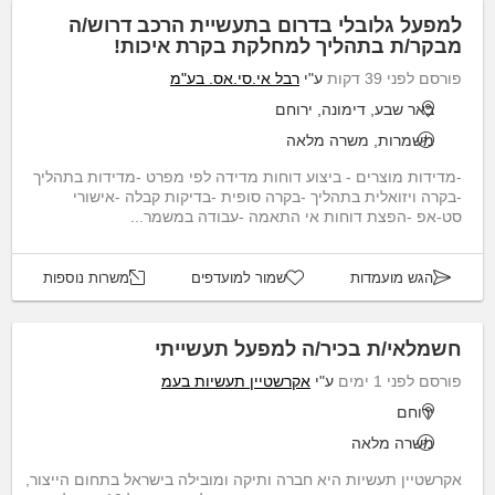
למפעל גלובלי בדרום בתעשיית הרכב דרוש/ה
מבקר/ת בתהליך למחלקת בקרת איכות!
פורסם לפני 39 דקות
ע"י
רבל אי.סי.אס. בע"מ
באר שבע, דימונה, ירוחם
משמרות, משרה מלאה
-מדידות מוצרים - ביצוע דוחות מדידה לפי מפרט -מדידות בתהליך
-בקרה ויזואלית בתהליך -בקרה סופית -בדיקות קבלה -אישורי
סט-אפ -הפצת דוחות אי התאמה -עבודה במשמר...
הגש מועמדות
שמור למועדפים
משרות נוספות
חשמלאי/ת בכיר/ה למפעל תעשייתי
פורסם לפני 1 ימים
ע"י
אקרשטיין תעשיות בעמ
ירוחם
משרה מלאה
אקרשטיין תעשיות היא חברה ותיקה ומובילה בישראל בתחום הייצור,