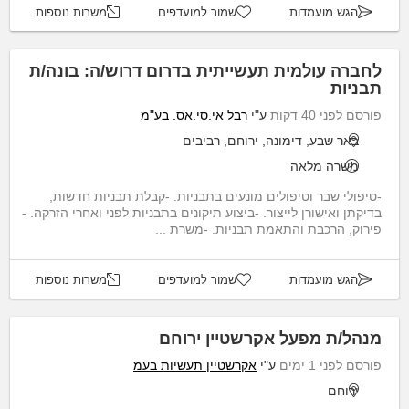
הגש מועמדות
שמור למועדפים
משרות נוספות
לחברה עולמית תעשייתית בדרום דרוש/ה: בונה/ת
תבניות
פורסם לפני 40 דקות
ע"י
רבל אי.סי.אס. בע"מ
באר שבע, דימונה, ירוחם, רביבים
משרה מלאה
-טיפולי שבר וטיפולים מונעים בתבניות. -קבלת תבניות חדשות,
בדיקתן ואישורן לייצור. -ביצוע תיקונים בתבניות לפני ואחרי הזרקה. -
פירוק, הרכבת והתאמת תבניות. -משרת ...
הגש מועמדות
שמור למועדפים
משרות נוספות
מנהל/ת מפעל אקרשטיין ירוחם
פורסם לפני 1 ימים
ע"י
אקרשטיין תעשיות בעמ
ירוחם