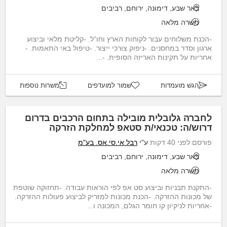
באר שבע, דימונה, ירוחם, רביבים
משרה מלאה
-הכנת משלוחים עבור לקוחות הארץ וחו"ל. -קליטת מלאי וביצוע
ארגון וסדר במחסנים. -ניפוק צורכי ייצור. -טיפול באי התאמות. -
אחריות על תקינות האריזה הסופית. -...
הגש מועמדות
שמור למועדפים
משרות נוספות
לחברה גלובלית מובילה בתחום הרכבים בדרום
דרוש/ה: טכנאי/ת סטאפ למחלקת הזרקה
פורסם לפני 40 דקות
ע"י
רבל אי.סי.אס. בע"מ
באר שבע, דימונה, ירוחם, רביבים
משרה מלאה
-התקנת תבניות וביצוע סט אפ לפי הוראות עבודה. -תחזוקה שוטפת
של מכונות ההזרקה. -הכנת מכונות למזריק לביצוע פעולות ההזרקה.
-אחריות לניקיון קו חומר הגלם, המכונה ו...