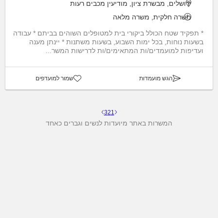
ירושלים, מבשרת ציון, מודיעין מכבים רעות
משרה חלקית, משרה מלאה
* תפקיד שטח הכולל ביקורי בית למטופלים השוהים בביתם * עבודה
בשעות נוחות, בכל ימות השבוע, בשעות משתנות * יינתן מענה
ועדיפות למועמדים/ות המתאימים/ות לדרישות המשר...
הגש מועמדות
שמור למועדפים
3
2
1
המשרות באתר מיועדות לנשים וגברים כאחד