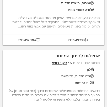
משמרות, משרה חלקית
עבודה בסופי שבוע
מרפאת ביקורופא בראשון לציון מחפשת מזכיר/ה מקצועי/ת
שיצטרף/תצטרף לצוות שלנו! התפקיד כולל ניהול יומנים, קביעת
תורים, טיפול בפניות מטופלים ותיאום עם אנשי צוות רפו...
הגש מועמדות
שמור למועדפים
אחים/ות לחינוך המיוחד
פורסם לפני 1 ימים
ע"י
ביקור רופא
חולון
משרה חלקית, פרילאנס
שעות גמישות
דרושים אחים/ות מוסמכים/ות למסגרות חינוך [בתי ספר וגנים] של
החינוך המיוחד טיפול פולשני בילדים עם צרכים מיוחדים עבודה
בשעות הבוקר בלבד ללא משמרות קליטה לחברה...