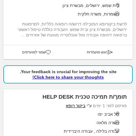
בית שמש, ירושלים, מבשרת ציון
משמרות, משרה חלקית
לרשת ביקורופא המובילה דרוש/ה רופא/ה כללי/ת, למרפאות
ירושלים, מבשרת ציון ובית שמש. העבודה כוללת טיפול ראשוני
ברפואה דחופה ועבודה מול אוכלוסייה מגוונת של אזרחים ...
הגש מועמדות
שמור למועדפים
Your feedback is crucial for improving the site.
Click here to share your thoughts!
תומך/ת תמיכה טכנית HELP DESK
פורסם לפני 1 ימים
ע"י
ביקור רופא
תל אביב יפו
משרה מלאה
עבודה בלילה
,
עבודה היברידית