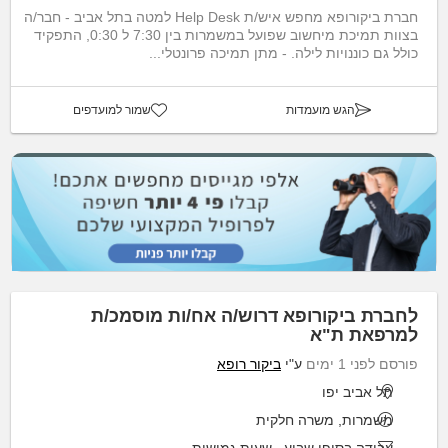
חברת ביקורופא מחפש איש/ת Help Desk למטה בתל אביב - חבר/ה
בצוות תמיכת מיחשוב שפועל במשמרות בין 7:30 ל 0:30, התפקיד
כולל גם כוננויות לילה. - מתן תמיכה פרונטלי...
הגש מועמדות
שמור למועדפים
לחברת ביקורופא דרוש/ה אח/ות מוסמכ/ת
למרפאת ת"א
פורסם לפני 1 ימים
ע"י
ביקור רופא
תל אביב יפו
משמרות, משרה חלקית
עבודה בסופי שבוע
,
שעות גמישות