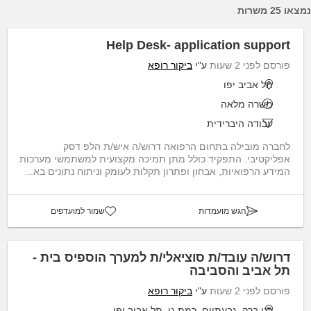
נמצאו 25 משרות
Help Desk- application support
פורסם לפני 2 שעות
ע"י
ביקור רופא
תל אביב יפו
משרה מלאה
עבודה היברידית
לחברה מובילה בתחום הרפואה דרוש/ה איש/ת הלפ דסק
אפליקטיבי. התפקיד כולל מתן תמיכה מקצועית למשתמשי מערכות
המידע הרפואיות, אבחון ופתרון תקלות לעומק וניתוח נתונים בא...
הגש מועמדות
שמור למועדפים
דרוש/ה עובד/ת סוציאלי/ת למערך הוספיס בית -
תל אביב והסביבה
פורסם לפני 2 שעות
ע"י
ביקור רופא
בני ברק, גבעתיים, רמת גן, תל אביב יפו