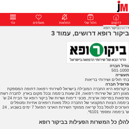
דרושים
דרושים
פרופילים
הלוח שלי
הודעות
התראות
פרימיום
מועדפים
התחבר
עוד
דרושים
ביקור רופא
ביקור רופא דרושים, עמוד 3
גודל חברה
501-1000
תעשייה
בתי חולים ושירותי בריאות
פרופיל חברה
ביקורופא היא החברה המובילה בישראל לשירותי רפואה דחופה המספקת
מגוון רחב של שירותי רפואה, 24 שעות ביממה ובכל מקום בארץ. לחברה רשת
מרפאות בפריסה ארצית, מכוני דימות ושרות של ביקור רופא עד הבית 24 ש’
ביממה.הצוות המקצועי של החברה כולל מאות רופאים אחיות ומטפלים
הערוכים לטפל בכל קריאה ממוקד השירות הארצי הפועל 7 ימים בשבוע , 24
ש’ ביממה ומספר 6101*.
להלן כל המשרות הפעילות בביקור רופא