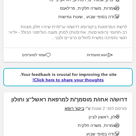
משמרות, משרה חלקית, פרילאנס
עבודה בסופי שבוע
,
שעות גמישות
לרשת המרפאות ביקורופא דרוש/ה עו"ס/ית שיהיו חלק מצוות
רב-תחומי (רופאים/ות, אחים/ות) למתן מענה הוליסטי הכולל - •ליווי
רגשי ותמיכה נפשית לחולים כרוניים ולבני...
הגש מועמדות
שמור למועדפים
Your feedback is crucial for improving the site.
Click here to share your thoughts!
דרוש/ה אחו/ת מוסמך/ת למרפאת ראשל"צ וחולון
פורסם לפני 2 שעות
ע"י
ביקור רופא
חולון, ראשון לציון
משמרות, משרה חלקית
עבודה בסופי שבוע